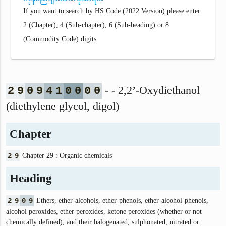
If you want to search by HS Code (2022 Version) please enter
2 (Chapter), 4 (Sub-chapter), 6 (Sub-heading) or 8
(Commodity Code) digits
- - 2,2’-Oxydiethanol
2
9
0
9
4
1
0
0
0
0
(diethylene glycol, digol)
Chapter
2
9
Chapter 29 : Organic chemicals
Heading
2
9
0
9
Ethers, ether-alcohols, ether-phenols, ether-alcohol-phenols,
alcohol peroxides, ether peroxides, ketone peroxides (whether or not
chemically defined), and their halogenated, sulphonated, nitrated or