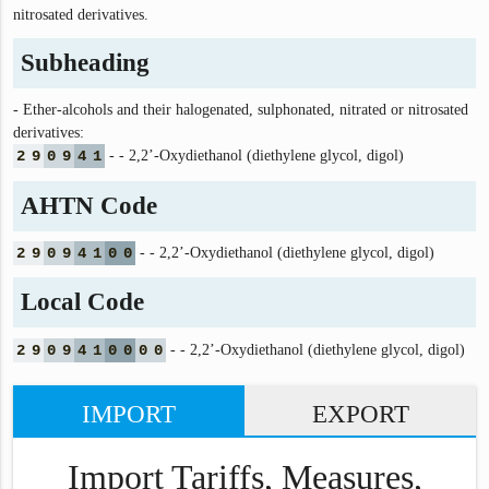
nitrosated derivatives.
Subheading
- Ether-alcohols and their halogenated, sulphonated, nitrated or nitrosated
derivatives:
2
9
0
9
4
1
- - 2,2’-Oxydiethanol (diethylene glycol, digol)
AHTN Code
2
9
0
9
4
1
0
0
- - 2,2’-Oxydiethanol (diethylene glycol, digol)
Local Code
2
9
0
9
4
1
0
0
0
0
- - 2,2’-Oxydiethanol (diethylene glycol, digol)
IMPORT
EXPORT
Import Tariffs, Measures,