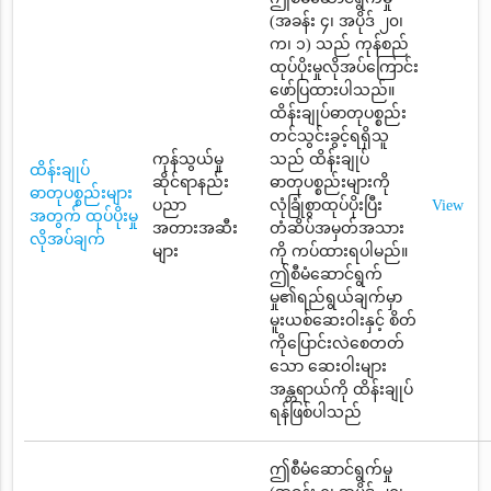
(အခန်း ၄၊ အပိုဒ် ၂၀၊
က၊ ၁) သည် ကုန်စည်
ထုပ်ပိုးမှုလိုအပ်ကြောင်း
ဖော်ပြထားပါသည်။
ထိန်းချုပ်ဓာတုပစ္စည်း
တင်သွင်းခွင့်ရရှိသူ
ကုန်သွယ်မှု
သည် ထိန်းချုပ်
ထိန်းချုပ်
ဆိုင်ရာနည်း
ဓာတုပစ္စည်းများကို
ဓာတုပစ္စည်းများ
ပညာ
လုံခြုံစွာထုပ်ပိုးပြီး
View
အတွက် ထုပ်ပိုးမှု
အတားအဆီး
တံဆိပ်အမှတ်အသား
လိုအပ်ချက်
များ
ကို ကပ်ထားရပါမည်။
ဤစီမံဆောင်ရွက်
မှု၏ရည်ရွယ်ချက်မှာ
မူးယစ်ဆေးဝါးနှင့် စိတ်
ကိုပြောင်းလဲစေတတ်
သော ဆေးဝါးများ
အန္တရာယ်ကို ထိန်းချုပ်
ရန်ဖြစ်ပါသည်
ဤစီမံဆောင်ရွက်မှု