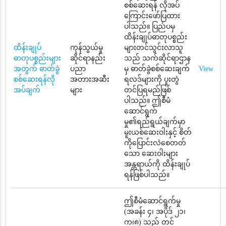
စစ်ဆေးရန် လိုအပ်
ကြောင်းဖော်ပြထား
ပါသည်။ ပြည်ပမှ
ထိန်းချုပ်ဓာတုပစ္စည်း
ထိန်းချုပ်
ကုန်သွယ်မှု
များတင်သွင်းလာသူ
ဓာတုပစ္စည်းများ
ဆိုင်ရာနည်း
သည် သက်ဆိုင်ရာဌာန
အတွက် ဓာတ်ခွဲ
ပညာ
မှ ဓာတ်ခွဲစစ်ဆေးချက်
View
စစ်ဆေးရန်လို
အတားအဆီး
ရလဒ်များကို ပူးတွဲ
အပ်ချက်
များ
တင်ပြရမည်ဖြစ်
ပါသည်။ ဤစီမံ
ဆောင်ရွက်
မှု၏ရည်ရွယ်ချက်မှာ
မူးယစ်ဆေးဝါးနှင့် စိတ်
ကိုပြောင်းလဲစေတတ်
သော ဆေးဝါးများ
အန္တရာယ်ကို ထိန်းချုပ်
ရန်ဖြစ်ပါသည်။
ဤစီမံဆောင်ရွက်မှု
(အခန်း ၄၊ အပိုဒ် ၂၁၊
က၊၈) သည် တင်