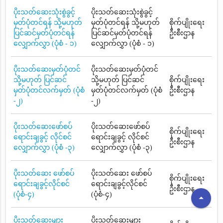
ပိုးသတ်ဆေးသုံးစွဲခွင့်
ပိုးသတ်ဆေးသုံးစွဲခွင့်
မှတ်ပုံတင်ရန် သို့မဟုတ်
မှတ်ပုံတင်ရန် သို့မဟုတ်
စိုက်ပျိုးရေး
ပြင်ဆင်မှတ်ပုံတင်ရန်
ပြင်ဆင်မှတ်ပုံတင်ရန်
ဦးစီးဌာန
လျှောက်လွှာ (ပုံစံ - ၁)
လျှောက်လွှာ (ပုံစံ - ၁)
ပိုးသတ်ဆေးမှတ်ပုံတင်
ပိုးသတ်ဆေးမှတ်ပုံတင်
သို့မဟုတ် ပြင်ဆင်
သို့မဟုတ် ပြင်ဆင်
စိုက်ပျိုးရေး
မှတ်ပုံတင်လက်မှတ် (ပုံစံ
မှတ်ပုံတင်လက်မှတ် (ပုံစံ
ဦးစီးဌာန
-၂)
-၂)
ပိုးသတ်ဆေးဖော်စပ်
ပိုးသတ်ဆေးဖော်စပ်
စိုက်ပျိုးရေး
ရောင်းချခွင့် လိုင်စင်
ရောင်းချခွင့် လိုင်စင်
ဦးစီးဌာန
လျှောက်လွှာ (ပုံစံ -၃)
လျှောက်လွှာ (ပုံစံ -၃)
ပိုးသတ်ဆေး ဖော်စပ်
ပိုးသတ်ဆေး ဖော်စပ်
စိုက်ပျိုးရေး
ရောင်းချခွင့်လိုင်စင်
ရောင်းချခွင့်လိုင်စင်
ဦးစီးဌာန
(ပုံစံ-၄)
(ပုံစံ-၄)
arrow_drop_up
ပိုးသတ်ဆေးများ
ပိုးသတ်ဆေးများ