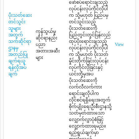
ဖော်စပ်ရောင်းချသည့်
လုပ်ငန်းလုပ်ကိုင်လိုပါ
ပိုးသတ်ဆေး
က သို့မဟုတ် ပြည်ပမှ
တင်သွင်း
တင်သွင်းသည့်
သူများ
ပိုးသတ်ဆေးကို
ကုန်သွယ်မှု
အတွက်
ပြည်တွင်းတွင်ပြန်လည်
ဆိုင်ရာနည်း
သက်ဆိုင်ရာ
ထုပ်ပိုးရောင်းချသည့်
ပညာ
View
ဌာနမှ
လုပ်ငန်းလုပ်ကိုင်လိုပါ
အတားအဆီး
အတည်ပြု
က သို့မဟုတ် ပိုးသတ်
များ
ချက်ရယူ
မှိုင်းတိုက်ခြင်းလုပ်ငန်း
ရန်လိုအပ်
လုပ်ကိုင်လိုခြင်းနှင့်
ချက်
ယင်းတို့မှအပ
ပိုးသတ်ဆေးကို
လက်လီလက်ကား
ရောင်းချလိုပါက
လိုင်စင်ရရှိရေးအတွက်
စိုက်ပျိုးရေးဦးစီးဌာနသို့
သတ်မှတ်ထားသော
လျှောက်လွှာပုံစံဖြင့်
လျှောက်ထားရမည်။
ရည်ရွယ်ချက်မှာ