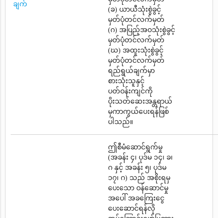
ချက်
(ခ) ယာယီသုံးစွဲခွင့်
မှတ်ပုံတင်လက်မှတ်
(ဂ) အပြည့်အဝသုံးစွဲခွင့်
မှတ်ပုံတင်လက်မှတ်
(ဃ) အထူးသုံးစွဲခွင့်
မှတ်ပုံတင်လက်မှတ်
ရည်ရွယ်ချက်မှာ
စားသုံးသူနှင့်
ပတ်ဝန်းကျင်ကို
ပိုးသတ်ဆေးအန္တရာယ်
မှကာကွယ်ပေးရန်ဖြစ်
ပါသည်။
ဤစီမံဆောင်ရွက်မှု
(အခန်း ၄၊ ပုဒ်မ ၁၄၊ ခ၊
ဂ နှင့် အခန်း ၅၊ ပုဒ်မ
၁၇၊ ဂ) သည် အစိုးရမှ
ပေးသော ဝန်ဆောင်မှု
အပေါ် အခကြေးငွေ
ပေးဆောင်ရန်လို