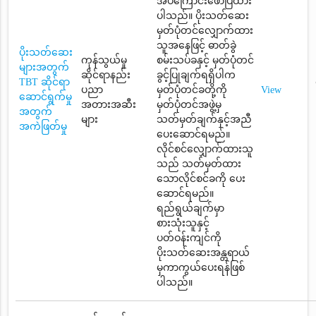
အပ်ကြောင်းဖော်ပြထား
ပါသည်။ ပိုးသတ်ဆေး
မှတ်ပုံတင်လျှောက်ထား
သူအနေဖြင့် ဓာတ်ခွဲ
ပိုးသတ်ဆေး
ကုန်သွယ်မှု
စမ်းသပ်ခနှင့် မှတ်ပုံတင်
များအတွက်
ဆိုင်ရာနည်း
ခွင့်ပြုချက်ရရှိပါက
TBT ဆိုင်ရာ
ပညာ
မှတ်ပုံတင်ခတို့ကို
View
ဆောင်ရွက်မှု
အတားအဆီး
မှတ်ပုံတင်အဖွဲ့မှ
အတွက်
များ
သတ်မှတ်ချက်နှင့်အညီ
အကဲဖြတ်မှု
ပေးဆောင်ရမည်။
လိုင်စင်လျှောက်ထားသူ
သည် သတ်မှတ်ထား
သောလိုင်စင်ခကို ပေး
ဆောင်ရမည်။
ရည်ရွယ်ချက်မှာ
စားသုံးသူနှင့်
ပတ်ဝန်းကျင်ကို
ပိုးသတ်ဆေးအန္တရာယ်
မှကာကွယ်ပေးရန်ဖြစ်
ပါသည်။