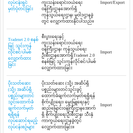
လုပ်ငန်းရှင်
ကူးသန်းရောင်းဝယ်ရေး
Import/Export
မှတ်ပုံတင်ခြင်း
ဝန်ကြီးဌာနအောက်ရှိ
ကုန်သွယ်ရေးဌာန၊ မူဝါဒဌာနခွဲ
တွင် လျှောက်ထားနိုင်ပါသည်။
စီးပွားရေးနှင့်
Tradenet 2.0 စနစ်
ကူးသန်းရောင်းဝယ်ရေး
ဖြင့် သွင်းကုန်
ဝန်ကြီးဌာန၊ ကုန်သွယ်ရေး
လိုင်စင်/ပါမစ်
Import
ဦးစီးဌာနအောက်ရှိTradenet 2.0
လျှောက်ထား
စနစ်ဖြင့် သွင်းကုန်လိုင်စင်/ပါမစ်
ခြင်း
လျှောက်ထားခြင်း
ပိုးသတ်ဆေး
ပိုးသတ်ဆေး (သို့) အဆိပ်ရှိ
(သို့) အဆိပ်ရှိ
ပစ္စည်းများတင်သွင်းခွင့်
ပစ္စည်းများတင်
ထောက်ခံချက်လက်မှတ်ရရှိရန်
သွင်းထောက်ခံ
စိုက်ပျိုးရေး၊ မွေးမြူရေးနှင့်
Import
ချက်လက်မှတ်
ဆည်မြောင်းဝန်ကြီးဌာနအောက်
ရရှိရန်
ရှိ စိုက်ပျိုးရေးဦးစီးဌာန၊ သီးနှံ
လုပ်ဆောင်ရမည့်
ကာကွယ်ရေးဌာနခွဲတွင်
လုပ်ငန်းစဉ်များ
လျှောက်ထားခြင်း။