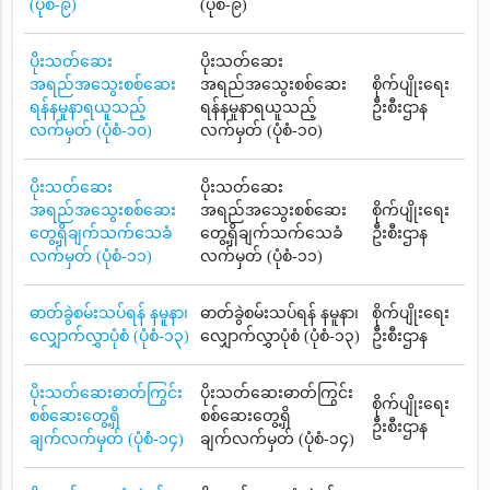
(ပုံစံ-၉)
(ပုံစံ-၉)
ပိုးသတ်ဆေး
ပိုးသတ်ဆေး
အရည်အသွေးစစ်ဆေး
အရည်အသွေးစစ်ဆေး
စိုက်ပျိုးရေး
ရန်နမူနာရယူသည့်
ရန်နမူနာရယူသည့်
ဦးစီးဌာန
လက်မှတ် (ပုံစံ-၁၀)
လက်မှတ် (ပုံစံ-၁၀)
ပိုးသတ်ဆေး
ပိုးသတ်ဆေး
အရည်အသွေးစစ်ဆေး
အရည်အသွေးစစ်ဆေး
စိုက်ပျိုးရေး
တွေ့ရှိချက်သက်သေခံ
တွေ့ရှိချက်သက်သေခံ
ဦးစီးဌာန
လက်မှတ် (ပုံစံ-၁၁)
လက်မှတ် (ပုံစံ-၁၁)
ဓာတ်ခွဲစမ်းသပ်ရန် နမူနာ၊
ဓာတ်ခွဲစမ်းသပ်ရန် နမူနာ၊
စိုက်ပျိုးရေး
လျှောက်လွှာပုံစံ (ပုံစံ-၁၃)
လျှောက်လွှာပုံစံ (ပုံစံ-၁၃)
ဦးစီးဌာန
ပိုးသတ်ဆေးဓာတ်ကြွင်း
ပိုးသတ်ဆေးဓာတ်ကြွင်း
စိုက်ပျိုးရေး
စစ်ဆေးတွေ့ရှိ
စစ်ဆေးတွေ့ရှိ
ဦးစီးဌာန
ချက်လက်မှတ် (ပုံစံ-၁၄)
ချက်လက်မှတ် (ပုံစံ-၁၄)