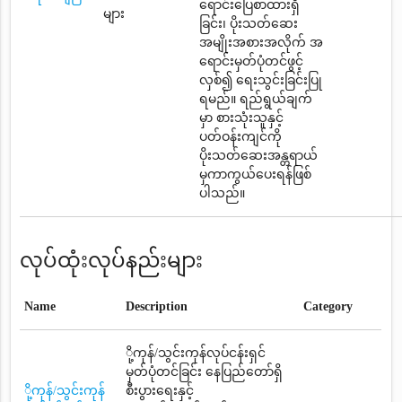
ရောင်းပြေစာထားရှိ
များ
ခြင်း၊ ပိုးသတ်ဆေး
အမျိုးအစားအလိုက် အ
ရောင်းမှတ်ပုံတင်ဖွင့်
လှစ်၍ ရေးသွင်းခြင်းပြု
ရမည်။ ရည်ရွယ်ချက်
မှာ စားသုံးသူနှင့်
ပတ်ဝန်းကျင်ကို
ပိုးသတ်ဆေးအန္တရာယ်
မှကာကွယ်ပေးရန်ဖြစ်
ပါသည်။
လုပ်ထုံးလုပ်နည်းများ
Name
Description
Category
ို့ကုန်/သွင်းကုန်လုပ်ငန်းရှင်
မှတ်ပုံတင်ခြင်း နေပြည်တော်ရှိ
ို့ကုန်/သွင်းကုန်
စီးပွားရေးနှင့်