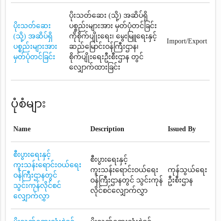
ပိုးသတ်ဆေး (သို့) အဆိပ်ရှိ
ပိုးသတ်ဆေး
ပစ္စည်းများအား မှတ်ပုံတင်ခြင်း
(သို့) အဆိပ်ရှိ
ကိုစိုက်ပျိုးရေး၊ မွေးမြူရေးနှင့်
Import/Export
ပစ္စည်းများအား
ဆည်မြောင်းဝန်ကြီးဌာန၊
မှတ်ပုံတင်ခြင်း
စိုက်ပျိုးရေးဦးစီးဌာန တွင်
လျှောက်ထားခြင်း
ပုံစံများ
Name
Description
Issued By
စီးပွားရေးနှင့်
စီးပွားရေးနှင့်
ကူးသန်းရောင်းဝယ်ရေး
ကူးသန်းရောင်းဝယ်ရေး
ကုန်သွယ်ရေး
ဝန်ကြီးဌာနတွင်
ဝန်ကြီးဌာနတွင် သွင်းကုန်
ဦးစီးဌာန
သွင်းကုန်လိုင်စင်
လိုင်စင်လျှောက်လွှာ
လျှောက်လွှာ