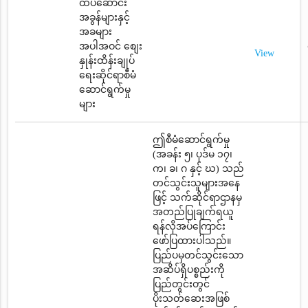
ထပ်ဆောင်း
အခွန်များနှင့်
အခများ
အပါအဝင် စျေး
View
နှုန်းထိန်းချုပ်
ရေးဆိုင်ရာစီမံ
ဆောင်ရွက်မှု
များ
ဤစီမံဆောင်ရွက်မှု
(အခန်း ၅၊ ပုဒ်မ ၁၇၊
က၊ ခ၊ ဂ နှင့် ဃ) သည်
တင်သွင်းသူများအနေ
ဖြင့် သက်ဆိုင်ရာဌာနမှ
အတည်ပြုချက်ရယူ
ရန်လိုအပ်ကြောင်း
ဖော်ပြထားပါသည်။
ပြည်ပမှတင်သွင်းသော
အဆိပ်ရှိပစ္စည်းကို
ပြည်တွင်းတွင်
ပိုးသတ်ဆေးအဖြစ်