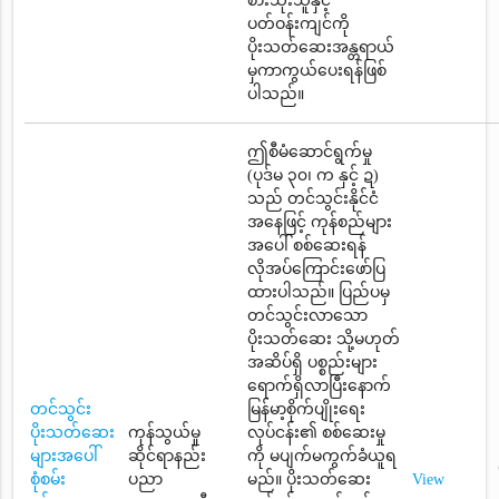
စားသုံးသူနှင့်
ပတ်ဝန်းကျင်ကို
ပိုးသတ်ဆေးအန္တရာယ်
မှကာကွယ်ပေးရန်ဖြစ်
ပါသည်။
ဤစီမံဆောင်ရွက်မှု
(ပုဒ်မ ၃၀၊ က နှင့် ဍ)
သည် တင်သွင်းနိုင်ငံ
အနေဖြင့် ကုန်စည်များ
အပေါ် စစ်ဆေးရန်
လိုအပ်ကြောင်းဖော်ပြ
ထားပါသည်။ ပြည်ပမှ
တင်သွင်းလာသော
ပိုးသတ်ဆေး သို့မဟုတ်
အဆိပ်ရှိ ပစ္စည်းများ
ရောက်ရှိလာပြီးနောက်
တင်သွင်း
မြန်မာ့စိုက်ပျိုးရေး
ပိုးသတ်ဆေး
ကုန်သွယ်မှု
လုပ်ငန်း၏ စစ်ဆေးမှု
များအပေါ်
ဆိုင်ရာနည်း
ကို မပျက်မကွက်ခံယူရ
စုံစမ်း
ပညာ
မည်။ ပိုးသတ်ဆေး
View