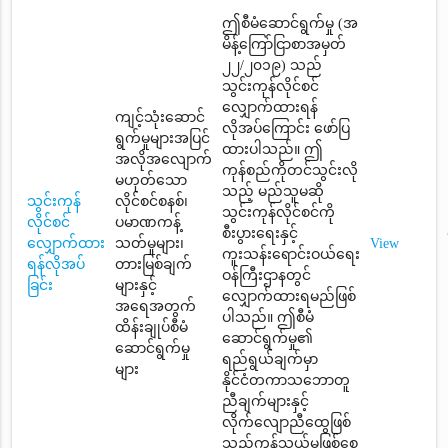
ဤစီမံဆောင်ရွက်မှု (အ
မိန့်ကြော်ငြာစာအမှတ်
၂၂/၂၀၁၉) သည်
သွင်းကုန်လိုင်စင်
လျှောက်ထားရန်
ကျင့်သုံးဆောင်
လိုအပ်ကြောင်း ဖော်ပြ
ရွက်မှုများအပြင်
ထားပါသည်။ ဤ
အလိုအလျောက်
ကုန်စည်ကိုတင်သွင်းလို
မဟုတ်သော
သည့် မည်သူမဆို
သွင်းကုန်
လိုင်စင်စနစ်၊
သွင်းကုန်လိုင်စင်ကို
လိုင်စင်
ပမာဏကန့်
စီးပွားရေးနှင့်
လျှောက်ထား
သတ်မှုများ၊
View
ကူးသန်းရောင်းဝယ်ရေး
ရန်လိုအပ်
တားမြစ်ချက်
ဝန်ကြီးဌာနတွင်
ခြင်း
များနှင့်
လျှောက်ထားရမည်ဖြစ်
အရေအတွက်
ပါသည်။ ဤစီမံ
ထိန်းချုပ်စီမံ
ဆောင်ရွက်မှု၏
ဆောင်ရွက်မှု
ရည်ရွယ်ချက်မှာ
များ
နိုင်ငံတကာသဘောတူ
ညီချက်များနှင့်
လိုက်လျောညီထွေဖြစ်
သည့်ကုန်သွယ်မှုဖြစ်စေ