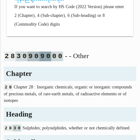
If you want to search by HS Code (2022 Version) please enter
2 (Chapter), 4 (Sub-chapter), 6 (Sub-heading) or 8
(Commodity Code) digits
- - Other
2
8
3
0
9
0
9
0
0
0
Chapter
2
8
Chapter 28 : Inorganic chemicals; organic or inorganic compounds
of precious metals, of rare-earth metals, of radioactive elements or of
isotopes
Heading
2
8
3
0
Sulphides; polysulphides, whether or not chemically defined.