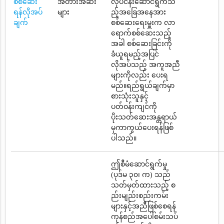
စစ်ဆေး
အတားအဆီး
လုပ်ငန်းဆောင်ရွက်သ
ရန်လိုအပ်
များ
ည့်အခြေအနေအား
ချက်
စစ်ဆေးရေးမှူးက လာ
ရောက်စစ်ဆေးသည့်
အခါ စစ်ဆေးခြင်းကို
ခံယူရမည့်အပြင်
လိုအပ်သည့် အကူအညီ
များကိုလည်း ပေးရ
မည်။ရည်ရွယ်ချက်မှာ
စားသုံးသူနှင့်
ပတ်ဝန်းကျင်ကို
ပိုးသတ်ဆေးအန္တရာယ်
မှကာကွယ်ပေးရန်ဖြစ်
ပါသည်။
ဤစီမံဆောင်ရွက်မှု
(ပုဒ်မ ၃၀၊ က) သည်
သတ်မှတ်ထားသည့် စ
ည်းမျည်းစည်းကမ်း
များနှင့်အညီဖြစ်စေရန်
ကုန်စည်အပေါ်စမ်းသပ်