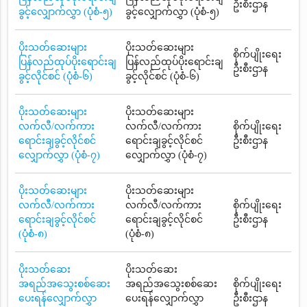
ဦးစီးဌာန
ခွင့်လျှောက်လွှာ (ပုံစံ-၅)
ခွင့်လျှောက်လွှာ (ပုံစံ-၅)
ပိုးသတ်ဆေးများ
ပိုးသတ်ဆေးများ
စိုက်ပျိုးရေး
ပြန်လည်ထုပ်ပိုးရောင်းချ
ပြန်လည်ထုပ်ပိုးရောင်းချ
ဦးစီးဌာန
ခွင့်လိုင်စင် (ပုံစံ-၆)
ခွင့်လိုင်စင် (ပုံစံ-၆)
ပိုးသတ်ဆေးများ
ပိုးသတ်ဆေးများ
လက်လီ/လက်ကား
လက်လီ/လက်ကား
စိုက်ပျိုးရေး
ရောင်းချခွင့်လိုင်စင်
ရောင်းချခွင့်လိုင်စင်
ဦးစီးဌာန
လျှောက်လွှာ (ပုံစံ-၇)
လျှောက်လွှာ (ပုံစံ-၇)
ပိုးသတ်ဆေးများ
ပိုးသတ်ဆေးများ
လက်လီ/လက်ကား
လက်လီ/လက်ကား
စိုက်ပျိုးရေး
ရောင်းချခွင့်လိုင်စင်
ရောင်းချခွင့်လိုင်စင်
ဦးစီးဌာန
(ပုံစံ-၈)
(ပုံစံ-၈)
ပိုးသတ်ဆေး
ပိုးသတ်ဆေး
အရည်အသွေးစစ်ဆေး
အရည်အသွေးစစ်ဆေး
စိုက်ပျိုးရေး
ပေးရန်လျှောက်လွှာ
ပေးရန်လျှောက်လွှာ
ဦးစီးဌာန