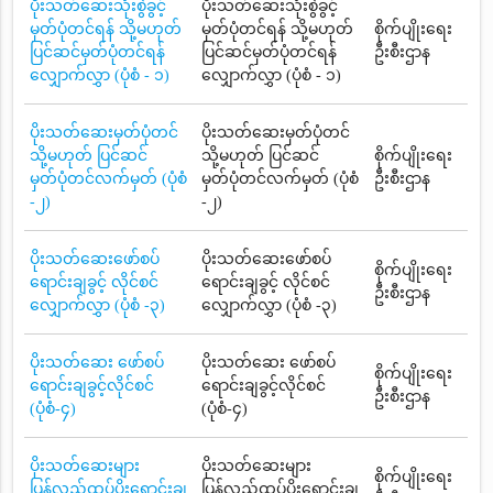
ပိုးသတ်ဆေးသုံးစွဲခွင့်
ပိုးသတ်ဆေးသုံးစွဲခွင့်
မှတ်ပုံတင်ရန် သို့မဟုတ်
မှတ်ပုံတင်ရန် သို့မဟုတ်
စိုက်ပျိုးရေး
ပြင်ဆင်မှတ်ပုံတင်ရန်
ပြင်ဆင်မှတ်ပုံတင်ရန်
ဦးစီးဌာန
လျှောက်လွှာ (ပုံစံ - ၁)
လျှောက်လွှာ (ပုံစံ - ၁)
ပိုးသတ်ဆေးမှတ်ပုံတင်
ပိုးသတ်ဆေးမှတ်ပုံတင်
သို့မဟုတ် ပြင်ဆင်
သို့မဟုတ် ပြင်ဆင်
စိုက်ပျိုးရေး
မှတ်ပုံတင်လက်မှတ် (ပုံစံ
မှတ်ပုံတင်လက်မှတ် (ပုံစံ
ဦးစီးဌာန
-၂)
-၂)
ပိုးသတ်ဆေးဖော်စပ်
ပိုးသတ်ဆေးဖော်စပ်
စိုက်ပျိုးရေး
ရောင်းချခွင့် လိုင်စင်
ရောင်းချခွင့် လိုင်စင်
ဦးစီးဌာန
လျှောက်လွှာ (ပုံစံ -၃)
လျှောက်လွှာ (ပုံစံ -၃)
ပိုးသတ်ဆေး ဖော်စပ်
ပိုးသတ်ဆေး ဖော်စပ်
စိုက်ပျိုးရေး
ရောင်းချခွင့်လိုင်စင်
ရောင်းချခွင့်လိုင်စင်
ဦးစီးဌာန
(ပုံစံ-၄)
(ပုံစံ-၄)
ပိုးသတ်ဆေးများ
ပိုးသတ်ဆေးများ
စိုက်ပျိုးရေး
ပြန်လည်ထုပ်ပိုးရောင်းချ
ပြန်လည်ထုပ်ပိုးရောင်းချ