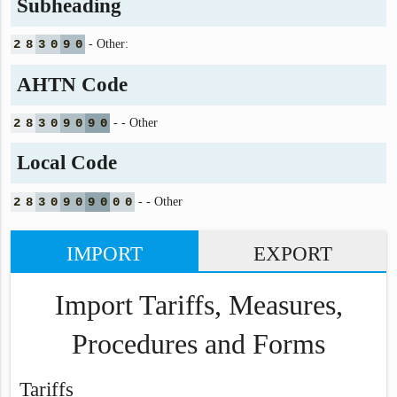
Subheading
2
8
3
0
9
0
- Other:
AHTN Code
2
8
3
0
9
0
9
0
- - Other
Local Code
2
8
3
0
9
0
9
0
0
0
- - Other
IMPORT
EXPORT
Import Tariffs, Measures,
Procedures and Forms
Tariffs