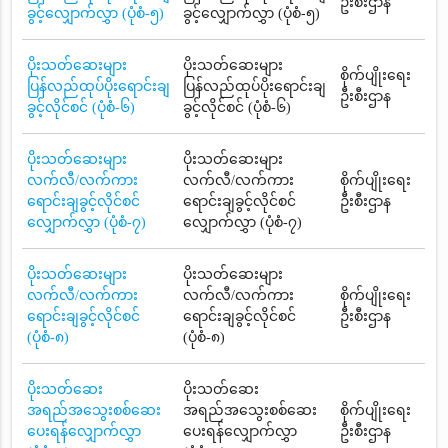
ဦးစီးဌာန
ခွင့်လျှောက်လွှာ (ပုံစံ-၅)
ခွင့်လျှောက်လွှာ (ပုံစံ-၅)
ပိုးသတ်ဆေးများ
ပိုးသတ်ဆေးများ
စိုက်ပျိုးရေး
ပြန်လည်ထုပ်ပိုးရောင်းချ
ပြန်လည်ထုပ်ပိုးရောင်းချ
ဦးစီးဌာန
ခွင့်လိုင်စင် (ပုံစံ-၆)
ခွင့်လိုင်စင် (ပုံစံ-၆)
ပိုးသတ်ဆေးများ
ပိုးသတ်ဆေးများ
လက်လီ/လက်ကား
လက်လီ/လက်ကား
စိုက်ပျိုးရေး
ရောင်းချခွင့်လိုင်စင်
ရောင်းချခွင့်လိုင်စင်
ဦးစီးဌာန
လျှောက်လွှာ (ပုံစံ-၇)
လျှောက်လွှာ (ပုံစံ-၇)
ပိုးသတ်ဆေးများ
ပိုးသတ်ဆေးများ
လက်လီ/လက်ကား
လက်လီ/လက်ကား
စိုက်ပျိုးရေး
ရောင်းချခွင့်လိုင်စင်
ရောင်းချခွင့်လိုင်စင်
ဦးစီးဌာန
(ပုံစံ-၈)
(ပုံစံ-၈)
ပိုးသတ်ဆေး
ပိုးသတ်ဆေး
အရည်အသွေးစစ်ဆေး
အရည်အသွေးစစ်ဆေး
စိုက်ပျိုးရေး
ပေးရန်လျှောက်လွှာ
ပေးရန်လျှောက်လွှာ
ဦးစီးဌာန