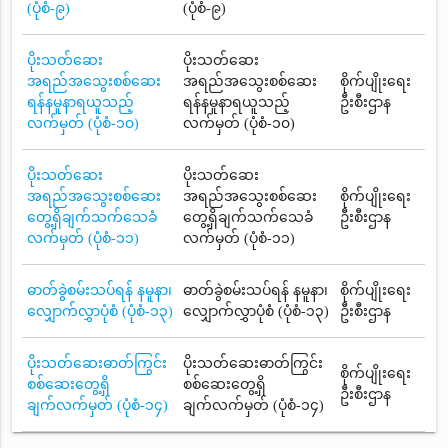
(ပုံစံ-၉)
(ပုံစံ-၉)
ပိုးသတ်ဆေး
ပိုးသတ်ဆေး
အရည်အသွေးစစ်ဆေး
အရည်အသွေးစစ်ဆေး
စိုက်ပျိုးရေး
ရန်နမူနာရယူသည့်
ရန်နမူနာရယူသည့်
ဦးစီးဌာန
လက်မှတ် (ပုံစံ-၁၀)
လက်မှတ် (ပုံစံ-၁၀)
ပိုးသတ်ဆေး
ပိုးသတ်ဆေး
အရည်အသွေးစစ်ဆေး
အရည်အသွေးစစ်ဆေး
စိုက်ပျိုးရေး
တွေ့ရှိချက်သက်သေခံ
တွေ့ရှိချက်သက်သေခံ
ဦးစီးဌာန
လက်မှတ် (ပုံစံ-၁၁)
လက်မှတ် (ပုံစံ-၁၁)
ဓာတ်ခွဲစမ်းသပ်ရန် နမူနာ၊
ဓာတ်ခွဲစမ်းသပ်ရန် နမူနာ၊
စိုက်ပျိုးရေး
လျှောက်လွှာပုံစံ (ပုံစံ-၁၃)
လျှောက်လွှာပုံစံ (ပုံစံ-၁၃)
ဦးစီးဌာန
ပိုးသတ်ဆေးဓာတ်ကြွင်း
ပိုးသတ်ဆေးဓာတ်ကြွင်း
စိုက်ပျိုးရေး
စစ်ဆေးတွေ့ရှိ
စစ်ဆေးတွေ့ရှိ
ဦးစီးဌာန
ချက်လက်မှတ် (ပုံစံ-၁၄)
ချက်လက်မှတ် (ပုံစံ-၁၄)