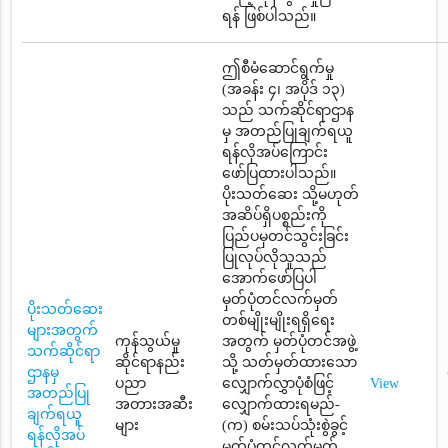
ရန် ဖြစ်ပါသည်။
ဤစီမံဆောင်ရွက်မှု
(အခန်း ၄၊ အပိုဒ် ၁၃)
သည် သက်ဆိုင်ရာဌာန
မှ အတည်ပြုချက်ရယူ
ရန်လိုအပ်ကြောင်း
ဖော်ပြထားပါသည်။
ပိုးသတ်ဆေး သို့မဟုတ်
အဆိပ်ရှိပစ္စည်းကို
ပြည်ပမှတင်သွင်းခြင်း
ပြုလုပ်လိုသူသည်
အောက်ဖော်ပြပါ
မှတ်ပုံတင်လက်မှတ်
ပိုးသတ်ဆေး
တစ်မျိုးမျိုးရရှိရေး
များအတွက်
ကုန်သွယ်မှု
အတွက် မှတ်ပုံတင်အဖွဲ့
သက်ဆိုင်ရာ
ဆိုင်ရာနည်း
သို့ သတ်မှတ်ထားသော
ဌာနမှ
ပညာ
လျှောက်လွှာပုံစံဖြင့်
View
အတည်ပြု
အတားအဆီး
လျှောက်ထားရမည်-
ချက်ရယူ
များ
(က) စမ်းသပ်သုံးစွဲခွင့်
ရန်လိုအပ်
မှတ်ပုံတင်လက်မှတ်