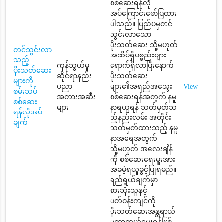
စစ်ဆေးရန်လို
အပ်ကြောင်းဖော်ပြထား
ပါသည်။ ပြည်ပမှတင်
သွင်းလာသော
ပိုးသတ်ဆေး သို့မဟုတ်
တင်သွင်းလာ
အဆိပ်ရှိပစ္စည်းများ
သည့်
ကုန်သွယ်မှု
ရောက်ရှိလာပြီးနောက်
ပိုးသတ်ဆေး
ဆိုင်ရာနည်း
ပိုးသတ်ဆေး
များကို
ပညာ
များ၏အရည်အသွေး
View
စမ်းသပ်
အတားအဆီး
စစ်ဆေးရန်အတွက် နမူ
စစ်ဆေး
များ
နာရယူရန် သတ်မှတ်သ
ရန်လိုအပ်
ည့်နည်းလမ်း အတိုင်း
ချက်
သတ်မှတ်ထားသည့် နမူ
နာအရေအတွက်
သို့မဟုတ် အလေးချိန်
ကို စစ်ဆေးရေးမှူးအား
အခမဲ့ရယူခွင့်ပြုရမည်။
ရည်ရွယ်ချက်မှာ
စားသုံးသူနှင့်
ပတ်ဝန်းကျင်ကို
ပိုးသတ်ဆေးအန္တရာယ်
မှကာကွယ်ပေးရန်ဖြစ်