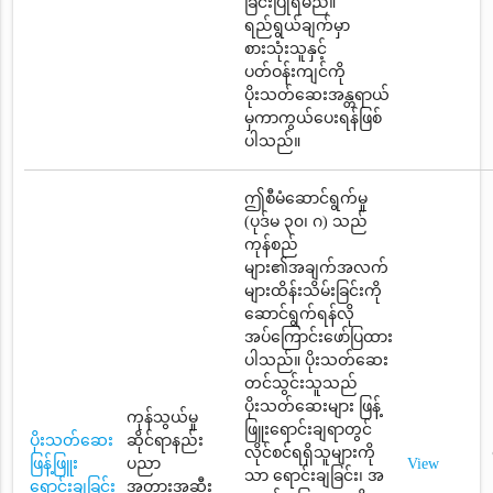
ခြင်းပြုရမည်။
ရည်ရွယ်ချက်မှာ
စားသုံးသူနှင့်
ပတ်ဝန်းကျင်ကို
ပိုးသတ်ဆေးအန္တရာယ်
မှကာကွယ်ပေးရန်ဖြစ်
ပါသည်။
ဤစီမံဆောင်ရွက်မှု
(ပုဒ်မ ၃၀၊ ဂ) သည်
ကုန်စည်
များ၏အချက်အလက်
များထိန်းသိမ်းခြင်းကို
ဆောင်ရွက်ရန်လို
အပ်ကြောင်းဖော်ပြထား
ပါသည်။ ပိုးသတ်ဆေး
တင်သွင်းသူသည်
ပိုးသတ်ဆေးများ ဖြန့်
ကုန်သွယ်မှု
ဖြူးရောင်းချရာတွင်
ပိုးသတ်ဆေး
ဆိုင်ရာနည်း
လိုင်စင်ရရှိသူများကို
ဖြန့်ဖြူး
ပညာ
View
သာ ရောင်းချခြင်း၊ အ
ရောင်းချခြင်း
အတားအဆီး