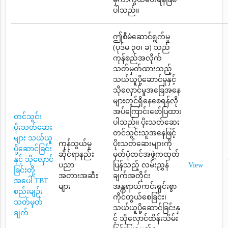
ပါသည်။
ဤစီမံဆောင်ရွက်မှု
(ပုဒ်မ ၃၀၊ ခ) သည်
ကုန်စည်အလိုက်
သတ်မှတ်ထားသည့်
သယ်ယူပို့ဆောင်မှုနှင့်
သိုလှောင်မှုအခြေအနေ
များတွင်ရှိနေစေရန်လို
အပ်ကြောင်းဖော်ပြထား
တင်သွင်း
ပါသည်။ ပိုးသတ်ဆေး
ပိုးသတ်ဆေး
တင်သွင်းသူအနေဖြင့်
များ သယ်ယူ
ကုန်သွယ်မှု
ပိုးသတ်ဆေးများကို
ပို့ဆောင်ခြင်း
ဆိုင်ရာနည်း
မှတ်ပုံတင်အဖွဲ့ကထုတ်
နှင့် သိုလှောင်
ပညာ
ပြန်သည့် လမ်းညွှန်
View
ခြင်းတို့
အတားအဆီး
ချက်အတိုင်း
အပေါ် TBT
များ
အန္တရာယ်ကင်းရှင်းစွာ
စည်းမျဉ်း
ကိုင်တွယ်စေခြင်း၊
သတ်မှတ်
သယ်ယူပို့ဆောင်ခြင်းနှ
ချက်
င့် သိုလှောင်ထိန်းသိမ်း