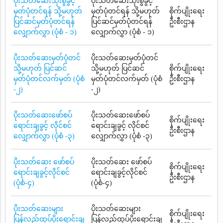
ပိုးသတ်ဆေးသုံးစွဲခွင့်
ပိုးသတ်ဆေးသုံးစွဲခွင့်
မှတ်ပုံတင်ရန် သို့မဟုတ်
မှတ်ပုံတင်ရန် သို့မဟုတ်
စိုက်ပျိုးရေး
ပြင်ဆင်မှတ်ပုံတင်ရန်
ပြင်ဆင်မှတ်ပုံတင်ရန်
ဦးစီးဌာန
လျှောက်လွှာ (ပုံစံ - ၁)
လျှောက်လွှာ (ပုံစံ - ၁)
ပိုးသတ်ဆေးမှတ်ပုံတင်
ပိုးသတ်ဆေးမှတ်ပုံတင်
သို့မဟုတ် ပြင်ဆင်
သို့မဟုတ် ပြင်ဆင်
စိုက်ပျိုးရေး
မှတ်ပုံတင်လက်မှတ် (ပုံစံ
မှတ်ပုံတင်လက်မှတ် (ပုံစံ
ဦးစီးဌာန
-၂)
-၂)
ပိုးသတ်ဆေးဖော်စပ်
ပိုးသတ်ဆေးဖော်စပ်
စိုက်ပျိုးရေး
ရောင်းချခွင့် လိုင်စင်
ရောင်းချခွင့် လိုင်စင်
ဦးစီးဌာန
လျှောက်လွှာ (ပုံစံ -၃)
လျှောက်လွှာ (ပုံစံ -၃)
ပိုးသတ်ဆေး ဖော်စပ်
ပိုးသတ်ဆေး ဖော်စပ်
စိုက်ပျိုးရေး
ရောင်းချခွင့်လိုင်စင်
ရောင်းချခွင့်လိုင်စင်
ဦးစီးဌာန
(ပုံစံ-၄)
(ပုံစံ-၄)
ပိုးသတ်ဆေးများ
ပိုးသတ်ဆေးများ
စိုက်ပျိုးရေး
ပြန်လည်ထုပ်ပိုးရောင်းချ
ပြန်လည်ထုပ်ပိုးရောင်းချ