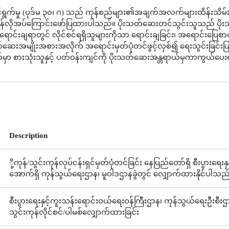
ွက်မှု (ပုဒ်မ ၃၀၊ ဂ) သည် ကုန်စည်များ၏အချက်အလက်များထိန်းသိမ်းခ
န်လိုအပ်ကြောင်းဖော်ပြထားပါသည်။ ပိုးသတ်ဆေးတင်သွင်းသူသည် ပိ
ူးရောင်းချရာတွင် လိုင်စင်ရရှိသူများကိုသာ ရောင်းချခြင်း၊ အရောင်းပြေစာ
သတ်ဆေးအမျိုးအစားအလိုက် အရောင်းမှတ်ပုံတင်ဖွင့်လှစ်၍ ရေးသွင်းခြင်း
မှာ စားသုံးသူနှင့် ပတ်ဝန်းကျင်ကို ပိုးသတ်ဆေးအန္တရာယ်မှကာကွယ်ပေးရ
Description
ို့ကုန်/သွင်းကုန်လုပ်ငန်းရှင်မှတ်ပုံတင်ခြင်း နေပြည်တော်ရှိ စီးပွားရ
အောက်ရှိ ကုန်သွယ်ရေးဌာန၊ မူဝါဒဌာနခွဲတွင် လျှောက်ထားနိုင်ပါသည
စီးပွားရေးနှင့်ကူးသန်းရောင်းဝယ်ရေးဝန်ကြီးဌာန၊ ကုန်သွယ်ရေးဦးစီးဌာ
သွင်းကုန်လိုင်စင်/ပါမစ်လျှောက်ထားခြင်း