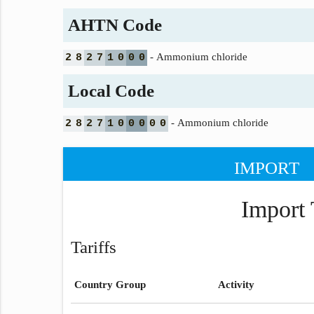
AHTN Code
- Ammonium chloride
2
8
2
7
1
0
0
0
Local Code
- Ammonium chloride
2
8
2
7
1
0
0
0
0
0
IMPORT
Import 
Tariffs
Country Group
Activity