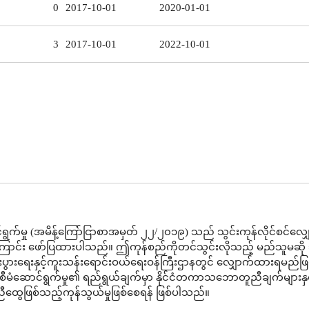
0
2017-10-01
2020-01-01
3
2017-10-01
2022-10-01
ွက်မှု (အမိန့်ကြော်ငြာစာအမှတ် ၂၂/၂၀၁၉) သည် သွင်းကုန်လိုင်စင်လျ
ကြောင်း ဖော်ပြထားပါသည်။ ဤကုန်စည်ကိုတင်သွင်းလိုသည့် မည်သူမဆို သ
 စီးပွားရေးနှင့်ကူးသန်းရောင်းဝယ်ရေးဝန်ကြီးဌာနတွင် လျှောက်ထားရမည်ဖြ
မံဆောင်ရွက်မှု၏ ရည်ရွယ်ချက်မှာ နိုင်ငံတကာသဘောတူညီချက်များနှင
ထွေဖြစ်သည့်ကုန်သွယ်မှုဖြစ်စေရန် ဖြစ်ပါသည်။