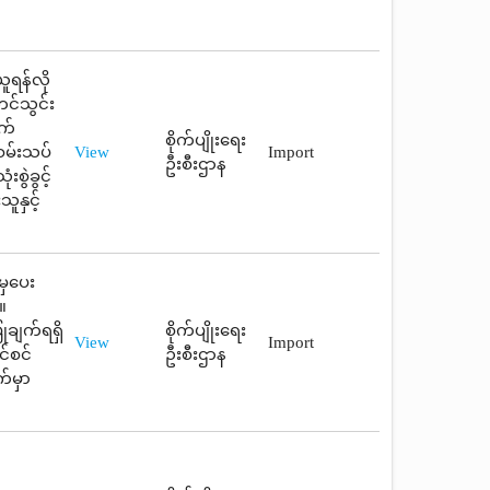
ူရန်လို
င်သွင်း
က်
စိုက်ပျိုးရေး
စမ်းသပ်
View
Import
ဦးစီးဌာန
စွဲခွင့်
ူနှင့်
မှပေး
။
ုချက်ရရှိ
စိုက်ပျိုးရေး
View
Import
င်စင်
ဦးစီးဌာန
်မှာ