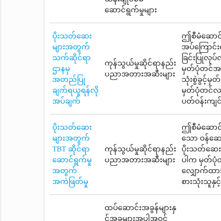
ဆောင်ရွက်မှုများ
ပိုးသတ်ဆေး
ဤစီမံဆောင်ရ
များအတွက်
အပ်ကြောင်းဖ
သက်ဆိုင်ရာ
ခြင်းပြုလုပ
ကုန်သွယ်မှုဆိုင်ရာနည်း
ဌာနမှ
မှတ်ပုံတင်အ
ပညာအတားအဆီးများ
အတည်ပြု
သုံးစွဲခွင့်
ချက်ရယူရန်လို
မှတ်ပုံတင်လက
အပ်ချက်
ပတ်ဝန်းကျင
ပိုးသတ်ဆေး
ဤစီမံဆောင်ရွ
များအတွက်
သော ဝန်ဆော
TBT ဆိုင်ရာ
ကုန်သွယ်မှုဆိုင်ရာနည်း
ပိုးသတ်ဆေးမှ
ဆောင်ရွက်မှု
ပညာအတားအဆီးများ
ပါက မှတ်ပုံ
အတွက်
လျှောက်ထား
အကဲဖြတ်မှု
စားသုံးသူနှ
ထပ်ဆောင်းအခွန်များနှ
င့်အခများအပါအဝင်