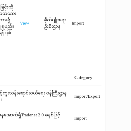
ြင်းကို
ုးသတ်ဆေး
ထားရှိ
စိုက်ပျိုးရေး
View
Import
ပြုရမည်။
ဦးစီးဌာန
န်ဖြစ်
Category
ေးနှင့်ကူးသန်းရောင်းဝယ်ရေး ဝန်ကြီးဌာန
Import/Export
်။
နအောက်ရှိTradenet 2.0 စနစ်ဖြင့်
Import