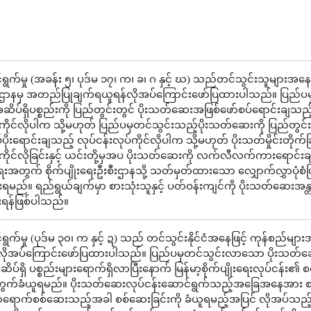
ွက်မှု (အခန်း ၅၊ ပုဒ်မ ၁၇၊ က၊ ခ၊ ဂ နှင့် ဃ) သည်တင်သွင်းသူများအနေဖ
ဌာနမှ အတည်ပြုချက်ရယူရန်လိုအပ်ကြောင်းဖော်ပြထားပါသည်။ ပြည်ပ
ိပ်ရှိပစ္စည်းကို ပြည်တွင်းတွင် ပိုးသတ်ဆေးအဖြစ်ဖော်စပ်ရောင်းချသည်
်ကိုင်လိုပါက သို့မဟုတ် ပြည်ပမှတင်သွင်းသည့်ပိုးသတ်ဆေးကို ပြည်တွင်း
ိုးရောင်းချသည့် လုပ်ငန်းလုပ်ကိုင်လိုပါက သို့မဟုတ် ပိုးသတ်မှိုင်းတိုက်ခ
်ကိုင်လိုခြင်းနှင့် ယင်းတို့မှအပ ပိုးသတ်ဆေးကို လက်လီလက်ကားရောင်း
ရေးအတွက် စိုက်ပျိုးရေးဦးစီးဌာနသို့ သတ်မှတ်ထားသော လျှောက်လွှာပုံစံဖြ
မည်။ ရည်ရွယ်ချက်မှာ စားသုံးသူနှင့် ပတ်ဝန်းကျင်ကို ပိုးသတ်ဆေးအန္
ရန်ဖြစ်ပါသည်။
က်မှု (ပုဒ်မ ၃၀၊ က နှင့် ဍ) သည် တင်သွင်းနိုင်ငံအနေဖြင့် ကုန်စည်များ
လိုအပ်ကြောင်းဖော်ပြထားပါသည်။ ပြည်ပမှတင်သွင်းလာသော ပိုးသတ်
ိပ်ရှိ ပစ္စည်းများရောက်ရှိလာပြီးနောက် မြန်မာ့စိုက်ပျိုးရေးလုပ်ငန်း၏ စ
ကွက်ခံယူရမည်။ ပိုးသတ်ဆေးလုပ်ငန်းဆောင်ရွက်သည့်အခြေအနေအား 
ာရောက်စစ်ဆေးသည့်အခါ စစ်ဆေးခြင်းကို ခံယူရမည့်အပြင် လိုအပ်သည်