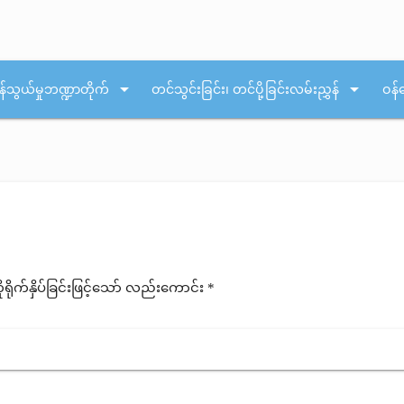
arrow_drop_down
arrow_drop_down
န်သွယ်မှုဘဏ္ဍာတိုက်
တင်သွင်းခြင်း၊ တင်ပို့ခြင်းလမ်းညွှန်
ဝန်
ုက်နှိပ်ခြင်းဖြင့်သော် လည်းကောင်း *