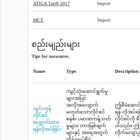
ATIGA Tariff 2017
Import
MCT
Import
စည်းမျည်းများ
Tips for measures.
Name
Type
Description
ကျင့်သုံးဆောင်ရွက်မှု
များအပြင်
အလိုအလျောက်
ဤစီမံဆောင်ရ
သွင်းကုန်
မဟုတ်သောလိုင်စင်
ရန် လိုအပ်
လိုင်စင်
စနစ်၊ ပမာဏကန့်သတ်
လိုင်စင်ကို
လျှောက်ထား
မှုများ၊ တားမြစ်ချက်
ပါသည်။ ဤစီ
ရန်လိုအပ်ခြင်း
များနှင့် အရေအတွက်
လိုက်လျောညီ
ထိန်းချုပ်စီမံ