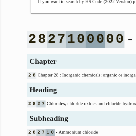
If you want to search by HS Code (2022 Version) pl
-
2
8
2
7
1
0
0
0
0
0
Chapter
Chapter 28 : Inorganic chemicals; organic or inorgan
2
8
Heading
Chlorides, chloride oxides and chloride hydrox
2
8
2
7
Subheading
- Ammonium chloride
2
8
2
7
1
0