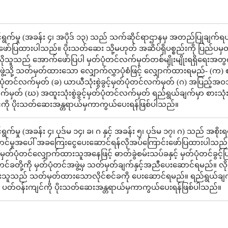
ွက်မှု (အခန်း ၄၊ အပိုဒ် ၁၃) သည် သက်ဆိုင်ရာဌာနမှ အတည်ပြုချက်ရယ
ော်ပြထားပါသည်။ ပိုးသတ်ဆေး သို့မဟုတ် အဆိပ်ရှိပစ္စည်းကို ပြည်ပမှတ
်လိုသူသည် အောက်ဖော်ပြပါ မှတ်ပုံတင်လက်မှတ်တစ်မျိုးမျိုးရရှိရေးအတွ
ဖွဲ့သို့ သတ်မှတ်ထားသော လျှောက်လွှာပုံစံဖြင့် လျှောက်ထားရမည်- (က) 
မှတ်ပုံတင်လက်မှတ် (ခ) ယာယီသုံးစွဲခွင့်မှတ်ပုံတင်လက်မှတ် (ဂ) အပြည့်အဝသုံး
်မှတ် (ဃ) အထူးသုံးစွဲခွင့်မှတ်ပုံတင်လက်မှတ် ရည်ရွယ်ချက်မှာ စားသုံးသ
်ကို ပိုးသတ်ဆေးအန္တရာယ်မှကာကွယ်ပေးရန်ဖြစ်ပါသည်။
က်မှု (အခန်း ၄၊ ပုဒ်မ ၁၄၊ ခ၊ ဂ နှင့် အခန်း ၅၊ ပုဒ်မ ၁၇၊ ဂ) သည် အစိုးရ
င်မှုအပေါ် အခကြေးငွေပေးဆောင်ရန်လိုအပ်ကြောင်းဖော်ပြထားပါသည်
တ်ပုံတင်လျှောက်ထားသူအနေဖြင့် ဓာတ်ခွဲစမ်းသပ်ခနှင့် မှတ်ပုံတင်ခွင့်ပြ
တင်ခတို့ကို မှတ်ပုံတင်အဖွဲ့မှ သတ်မှတ်ချက်နှင့်အညီပေးဆောင်ရမည်။ လို
သူသည် သတ်မှတ်ထားသောလိုင်စင်ခကို ပေးဆောင်ရမည်။ ရည်ရွယ်ချက
င့် ပတ်ဝန်းကျင်ကို ပိုးသတ်ဆေးအန္တရာယ်မှကာကွယ်ပေးရန်ဖြစ်ပါသည်။