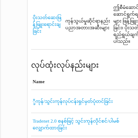
ဤစီမံဆောင်ရ
ဆောင်ရွက်ရ
ပိုးသတ်ဆေးဖြ
ကုန်သွယ်မှုဆိုင်ရာနည်း
များ ဖြန့်ဖြ
န့်ဖြူးရောင်းချ
ပညာအတားအဆီးများ
ခြင်း၊ ပိုး
ခြင်း
ရည်ရွယ်ချက်
ပါသည်။
လုပ်ထုံးလုပ်နည်းများ
Name
ို့ကုန်/သွင်းကုန်လုပ်ငန်းရှင်မှတ်ပုံတင်ခြင်း
Tradenet 2.0 စနစ်ဖြင့် သွင်းကုန်လိုင်စင်/ပါမစ်
လျှောက်ထားခြင်း