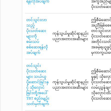
ရန်လိုအပ်ချက်
အကူအညီများက
ပိုးသတ်ဆေး
တင်သွင်းလာ
ဤစီမံဆောင်ရ
သည့်
အညီဖြစ်စေရ
ပိုးသတ်ဆေး
တင်သွင်းလာသ
ကုန်သွယ်မှုဆိုင်ရာနည်း
များကို
ပိုးသတ်ဆေ
ပညာအတားအဆီးများ
စမ်းသပ်
အတိုင်းသတ်
စစ်ဆေးရန်လို
အခမဲ့ရယူခွင
အပ်ချက်
မှကာကွယ်ပေ
တင်သွင်း
ပိုးသတ်ဆေး
ဤစီမံဆောင်
များ သယ်ယူ
မှုနှင့် သိ
ပို့ဆောင်ခြင်းနှ
ကုန်သွယ်မှုဆိုင်ရာနည်း
ပိုးသတ်ဆေးတ
င့် သိုလှောင်
ပညာအတားအဆီးများ
လမ်းညွှန်ချက
ခြင်းတို့အပေါ်
သိုလှောင်ထိန
TBT စည်းမျဉ်း
ပိုးသတ်ဆေး
သတ်မှတ်ချက်