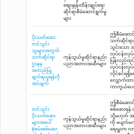
စျေးနှုန်းထိန်းချုပ်ရေး
ဆိုင်ရာစီမံဆောင်ရွက်မှု
များ
ဤစီမံဆောင်ရ
ပိုးသတ်ဆေး
သက်ဆိုင်ရာ
တင်သွင်း
သွင်းသော အဆ
သူများအတွက်
လုပ်ငန်းလုပ
သက်ဆိုင်ရာ
ကုန်သွယ်မှုဆိုင်ရာနည်း
ပြန်လည်ထုပ်ပ
ဌာနမှ
ပညာအတားအဆီးများ
လုပ်ငန်းလုပ
အတည်ပြု
လိုင်စင်ရရှိ
ချက်ရယူရန်လို
လျှောက်ထားရ
အပ်ချက်
ကာကွယ်ပေး
ဤစီမံဆောင်ရွ
တင်သွင်း
စစ်ဆေးရန် 
ပိုးသတ်ဆေး
သို့မဟုတ် အဆ
ကုန်သွယ်မှုဆိုင်ရာနည်း
များအပေါ်
ကို မပျက်မ
ပညာအတားအဆီးများ
စုံစမ်းစစ်ဆေး
ရေးမှူးက လ