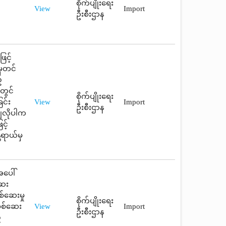
စိုက်ပျိုးရေး
View
Import
ဦးစီးဌာန
ြင့်
မှတင်
့
တွင်
စိုက်ပျိုးရေး
ြင်း
View
Import
ဦးစီးဌာန
ချလိုပါက
င့်
တရာယ်မှ
အပေါ်
ဆေး
စ်ဆေးမှု
စိုက်ပျိုးရေး
စစ်ဆေး
View
Import
ဦးစီးဌာန
့