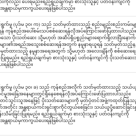
ိုလည်း ပေးရမည်။ရည်ရွယ်ချက်မှာ စားသုံးသူနှင့် ပတ်ဝန်းကျင်ကို
အန္တရာယ်မှကာကွယ်ပေးရန်ဖြစ်ပါသည်။
ွက်မှု (ပုဒ်မ ၃၀၊ က) သည် သတ်မှတ်ထားသည့် စည်းမျည်းစည်းကမ်းများ
န် ကုန်စည်အပေါ်စမ်းသပ်စစ်ဆေးရန်လိုအပ်ကြောင်းဖော်ပြထားပါသည်။
ော ပိုးသတ်ဆေး သို့မဟုတ် အဆိပ်ရှိပစ္စည်းများရောက်ရှိလာပြီးနောက်
းများ၏အရည်အသွေးစစ်ဆေးရန်အတွက် နမူနာရယူရန် သတ်မှတ်သည့်န
မှတ်ထားသည့် နမူနာအရေအတွက် သို့မဟုတ် အလေးချိန်ကို စစ်ဆေးရေးမ
့်ပြုရမည်။ ရည်ရွယ်ချက်မှာ စားသုံးသူနှင့် ပတ်ဝန်းကျင်ကို ပိုးသတ်ဆေး
းရန်ဖြစ်ပါသည်။
ရွက်မှု (ပုဒ်မ ၃၀၊ ခ) သည် ကုန်စည်အလိုက် သတ်မှတ်ထားသည့် သယ်ယူပ
ုလှောင်မှုအခြေအနေများတွင်ရှိနေစေရန်လိုအပ်ကြောင်းဖော်ပြထားပါသည်။
င်သွင်းသူအနေဖြင့် ပိုးသတ်ဆေးများကို မှတ်ပုံတင်အဖွဲ့ကထုတ်ပြန်သည
်အတိုင်း အန္တရာယ်ကင်းရှင်းစွာကိုင်တွယ်စေခြင်း၊ သယ်ယူပို့ဆောင်ခြင်းနှင
်းသိမ်းခြင်းပြုရမည်။ ရည်ရွယ်ချက်မှာ စားသုံးသူနှင့် ပတ်ဝန်းကျင်ကို
အန္တရာယ်မှကာကွယ်ပေးရန်ဖြစ်ပါသည်။