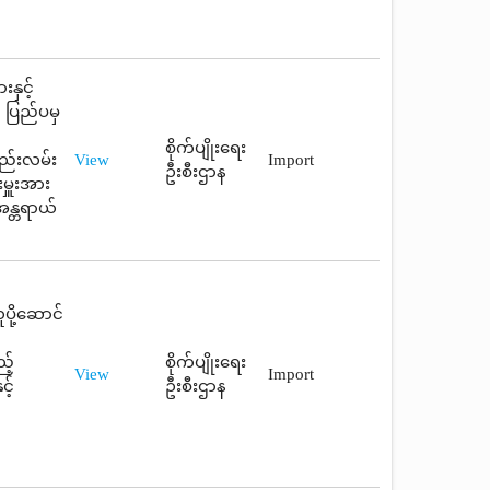
နှင့်
 ပြည်ပမှ
စိုက်ပျိုးရေး
ည်းလမ်း
View
Import
ဦးစီးဌာန
ှူးအား
အန္တရာယ်
ို့ဆောင်
့်
စိုက်ပျိုးရေး
View
Import
့်
ဦးစီးဌာန