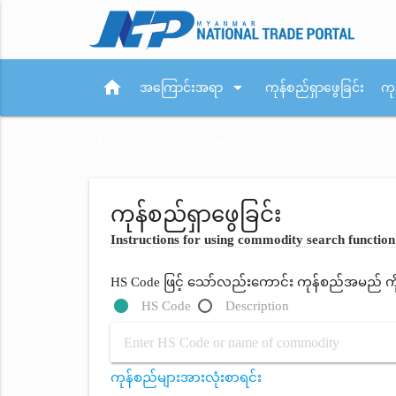
home
arrow_drop_down
အကြောင်းအရာ
ကုန်စည်ရှာဖွေခြင်း
ကု
arrow_drop_down
ပြည်ပစည်းမျဉ်းများ
ကုန်စည်ရှာဖွေခြင်း
Instructions for using commodity search function
HS Code ဖြင့် သော်လည်းကောင်း ကုန်စည်အမည် ကိုရိ
HS Code
Description
ကုန်စည်များအားလုံးစာရင်း