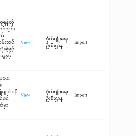
ူရန်လို
င်သွင်း
က်
စိုက်ပျိုးရေး
စမ်းသပ်
View
Import
ဦးစီးဌာန
စွဲခွင့်
ူနှင့်
မှပေး
။
ုချက်ရရှိ
စိုက်ပျိုးရေး
View
Import
င်စင်
ဦးစီးဌာန
်မှာ