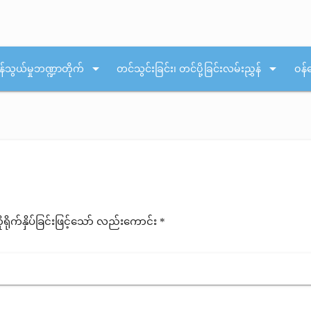
arrow_drop_down
arrow_drop_down
န်သွယ်မှုဘဏ္ဍာတိုက်
တင်သွင်းခြင်း၊ တင်ပို့ခြင်းလမ်းညွှန်
ဝန်
ုက်နှိပ်ခြင်းဖြင့်သော် လည်းကောင်း *