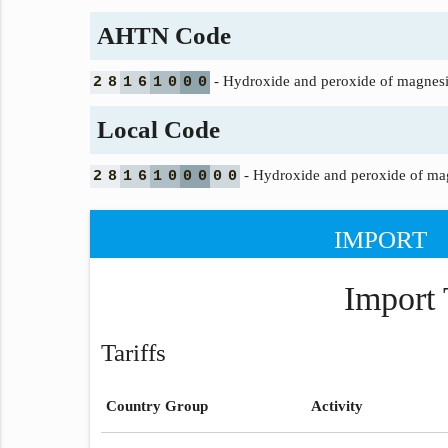
AHTN Code
- Hydroxide and peroxide of magnes
2
8
1
6
1
0
0
0
Local Code
- Hydroxide and peroxide of m
2
8
1
6
1
0
0
0
0
0
IMPORT
Import 
Tariffs
Country Group
Activity