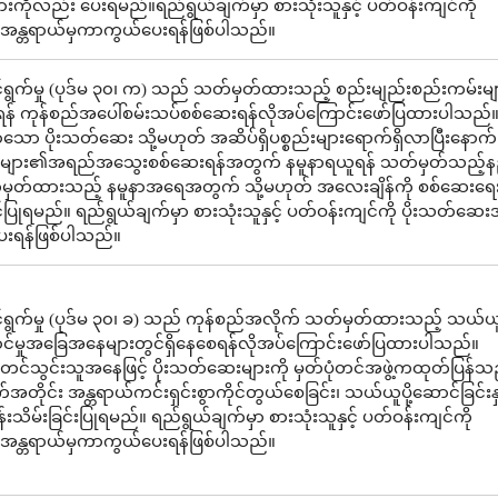
ိုလည်း ပေးရမည်။ရည်ရွယ်ချက်မှာ စားသုံးသူနှင့် ပတ်ဝန်းကျင်ကို
အန္တရာယ်မှကာကွယ်ပေးရန်ဖြစ်ပါသည်။
ွက်မှု (ပုဒ်မ ၃၀၊ က) သည် သတ်မှတ်ထားသည့် စည်းမျည်းစည်းကမ်းများ
န် ကုန်စည်အပေါ်စမ်းသပ်စစ်ဆေးရန်လိုအပ်ကြောင်းဖော်ပြထားပါသည်။
ော ပိုးသတ်ဆေး သို့မဟုတ် အဆိပ်ရှိပစ္စည်းများရောက်ရှိလာပြီးနောက်
းများ၏အရည်အသွေးစစ်ဆေးရန်အတွက် နမူနာရယူရန် သတ်မှတ်သည့်န
မှတ်ထားသည့် နမူနာအရေအတွက် သို့မဟုတ် အလေးချိန်ကို စစ်ဆေးရေးမ
့်ပြုရမည်။ ရည်ရွယ်ချက်မှာ စားသုံးသူနှင့် ပတ်ဝန်းကျင်ကို ပိုးသတ်ဆေး
းရန်ဖြစ်ပါသည်။
ရွက်မှု (ပုဒ်မ ၃၀၊ ခ) သည် ကုန်စည်အလိုက် သတ်မှတ်ထားသည့် သယ်ယူပ
ုလှောင်မှုအခြေအနေများတွင်ရှိနေစေရန်လိုအပ်ကြောင်းဖော်ပြထားပါသည်။
င်သွင်းသူအနေဖြင့် ပိုးသတ်ဆေးများကို မှတ်ပုံတင်အဖွဲ့ကထုတ်ပြန်သည
်အတိုင်း အန္တရာယ်ကင်းရှင်းစွာကိုင်တွယ်စေခြင်း၊ သယ်ယူပို့ဆောင်ခြင်းနှင
်းသိမ်းခြင်းပြုရမည်။ ရည်ရွယ်ချက်မှာ စားသုံးသူနှင့် ပတ်ဝန်းကျင်ကို
အန္တရာယ်မှကာကွယ်ပေးရန်ဖြစ်ပါသည်။