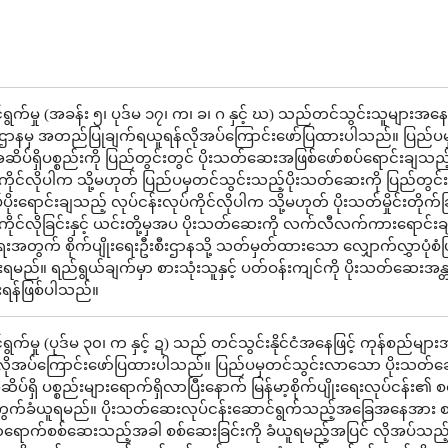
ွက်မှု (အခန်း ၅၊ ပုဒ်မ ၁၇၊ က၊ ခ၊ ဂ နှင့် ဃ) သည်တင်သွင်းသူများအနေဖ
ဌာနမှ အတည်ပြုချက်ရယူရန်လိုအပ်ကြောင်းဖော်ပြထားပါသည်။ ပြည်ပ
ိပ်ရှိပစ္စည်းကို ပြည်တွင်းတွင် ပိုးသတ်ဆေးအဖြစ်ဖော်စပ်ရောင်းချသည်
်ကိုင်လိုပါက သို့မဟုတ် ပြည်ပမှတင်သွင်းသည့်ပိုးသတ်ဆေးကို ပြည်တွင်း
ိုးရောင်းချသည့် လုပ်ငန်းလုပ်ကိုင်လိုပါက သို့မဟုတ် ပိုးသတ်မှိုင်းတိုက်ခ
်ကိုင်လိုခြင်းနှင့် ယင်းတို့မှအပ ပိုးသတ်ဆေးကို လက်လီလက်ကားရောင်း
ရေးအတွက် စိုက်ပျိုးရေးဦးစီးဌာနသို့ သတ်မှတ်ထားသော လျှောက်လွှာပုံစံဖြ
မည်။ ရည်ရွယ်ချက်မှာ စားသုံးသူနှင့် ပတ်ဝန်းကျင်ကို ပိုးသတ်ဆေးအန္
ရန်ဖြစ်ပါသည်။
က်မှု (ပုဒ်မ ၃၀၊ က နှင့် ဍ) သည် တင်သွင်းနိုင်ငံအနေဖြင့် ကုန်စည်များ
လိုအပ်ကြောင်းဖော်ပြထားပါသည်။ ပြည်ပမှတင်သွင်းလာသော ပိုးသတ်
ိပ်ရှိ ပစ္စည်းများရောက်ရှိလာပြီးနောက် မြန်မာ့စိုက်ပျိုးရေးလုပ်ငန်း၏ စ
ကွက်ခံယူရမည်။ ပိုးသတ်ဆေးလုပ်ငန်းဆောင်ရွက်သည့်အခြေအနေအား 
ာရောက်စစ်ဆေးသည့်အခါ စစ်ဆေးခြင်းကို ခံယူရမည့်အပြင် လိုအပ်သည်