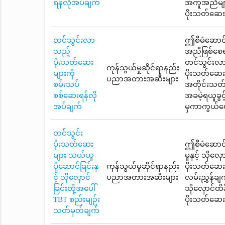
ရန်လိုအပ်ချက်
အကူအညီများက
ပိုးသတ်ဆေး
တင်သွင်းလာ
ဤစီမံဆောင်ရ
သည့်
အညီဖြစ်စေရ
ပိုးသတ်ဆေး
တင်သွင်းလာသ
ကုန်သွယ်မှုဆိုင်ရာနည်း
များကို
ပိုးသတ်ဆေ
ပညာအတားအဆီးများ
စမ်းသပ်
အတိုင်းသတ်
စစ်ဆေးရန်လို
အခမဲ့ရယူခွင
အပ်ချက်
မှကာကွယ်ပေ
တင်သွင်း
ပိုးသတ်ဆေး
ဤစီမံဆောင်
များ သယ်ယူ
မှုနှင့် သိ
ပို့ဆောင်ခြင်းနှ
ကုန်သွယ်မှုဆိုင်ရာနည်း
ပိုးသတ်ဆေးတ
င့် သိုလှောင်
ပညာအတားအဆီးများ
လမ်းညွှန်ချက
ခြင်းတို့အပေါ်
သိုလှောင်ထိန
TBT စည်းမျဉ်း
ပိုးသတ်ဆေး
သတ်မှတ်ချက်