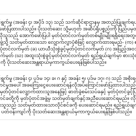
ွက်မှု (အခန်း ၄၊ အပိုဒ် ၁၃) သည် သက်ဆိုင်ရာဌာနမှ အတည်ပြုချက်ရယ
ော်ပြထားပါသည်။ ပိုးသတ်ဆေး သို့မဟုတ် အဆိပ်ရှိပစ္စည်းကို ပြည်ပမှတ
်လိုသူသည် အောက်ဖော်ပြပါ မှတ်ပုံတင်လက်မှတ်တစ်မျိုးမျိုးရရှိရေးအတွ
ဖွဲ့သို့ သတ်မှတ်ထားသော လျှောက်လွှာပုံစံဖြင့် လျှောက်ထားရမည်- (က) 
မှတ်ပုံတင်လက်မှတ် (ခ) ယာယီသုံးစွဲခွင့်မှတ်ပုံတင်လက်မှတ် (ဂ) အပြည့်အဝသုံး
်မှတ် (ဃ) အထူးသုံးစွဲခွင့်မှတ်ပုံတင်လက်မှတ် ရည်ရွယ်ချက်မှာ စားသုံးသ
်ကို ပိုးသတ်ဆေးအန္တရာယ်မှကာကွယ်ပေးရန်ဖြစ်ပါသည်။
က်မှု (အခန်း ၄၊ ပုဒ်မ ၁၄၊ ခ၊ ဂ နှင့် အခန်း ၅၊ ပုဒ်မ ၁၇၊ ဂ) သည် အစိုးရ
င်မှုအပေါ် အခကြေးငွေပေးဆောင်ရန်လိုအပ်ကြောင်းဖော်ပြထားပါသည်
တ်ပုံတင်လျှောက်ထားသူအနေဖြင့် ဓာတ်ခွဲစမ်းသပ်ခနှင့် မှတ်ပုံတင်ခွင့်ပြ
တင်ခတို့ကို မှတ်ပုံတင်အဖွဲ့မှ သတ်မှတ်ချက်နှင့်အညီပေးဆောင်ရမည်။ လို
သူသည် သတ်မှတ်ထားသောလိုင်စင်ခကို ပေးဆောင်ရမည်။ ရည်ရွယ်ချက
င့် ပတ်ဝန်းကျင်ကို ပိုးသတ်ဆေးအန္တရာယ်မှကာကွယ်ပေးရန်ဖြစ်ပါသည်။