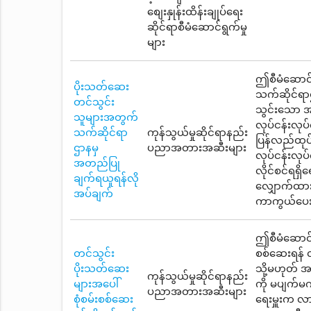
စျေးနှုန်းထိန်းချုပ်ရေး
ဆိုင်ရာစီမံဆောင်ရွက်မှု
များ
ဤစီမံဆောင်ရ
ပိုးသတ်ဆေး
သက်ဆိုင်ရာ
တင်သွင်း
သွင်းသော အဆ
သူများအတွက်
လုပ်ငန်းလုပ
သက်ဆိုင်ရာ
ကုန်သွယ်မှုဆိုင်ရာနည်း
ပြန်လည်ထုပ်ပ
ဌာနမှ
ပညာအတားအဆီးများ
လုပ်ငန်းလုပ
အတည်ပြု
လိုင်စင်ရရှိ
ချက်ရယူရန်လို
လျှောက်ထားရ
အပ်ချက်
ကာကွယ်ပေး
ဤစီမံဆောင်ရွ
တင်သွင်း
စစ်ဆေးရန် 
ပိုးသတ်ဆေး
သို့မဟုတ် အဆ
ကုန်သွယ်မှုဆိုင်ရာနည်း
များအပေါ်
ကို မပျက်မ
ပညာအတားအဆီးများ
စုံစမ်းစစ်ဆေး
ရေးမှူးက လ