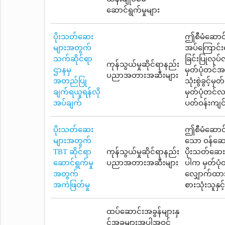
ဆောင်ရွက်မှုများ
ပိုးသတ်ဆေး
ဤစီမံဆောင်ရ
များအတွက်
အပ်ကြောင်းဖ
သက်ဆိုင်ရာ
ခြင်းပြုလုပ
ကုန်သွယ်မှုဆိုင်ရာနည်း
ဌာနမှ
မှတ်ပုံတင်အ
ပညာအတားအဆီးများ
အတည်ပြု
သုံးစွဲခွင့်
ချက်ရယူရန်လို
မှတ်ပုံတင်လက
အပ်ချက်
ပတ်ဝန်းကျင
ပိုးသတ်ဆေး
ဤစီမံဆောင်ရွ
များအတွက်
သော ဝန်ဆော
TBT ဆိုင်ရာ
ကုန်သွယ်မှုဆိုင်ရာနည်း
ပိုးသတ်ဆေးမှ
ဆောင်ရွက်မှု
ပညာအတားအဆီးများ
ပါက မှတ်ပုံ
အတွက်
လျှောက်ထား
အကဲဖြတ်မှု
စားသုံးသူနှ
ထပ်ဆောင်းအခွန်များနှ
င့်အခများအပါအဝင်