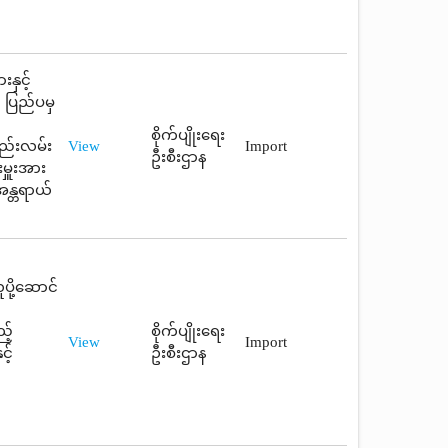
နှင့်
 ပြည်ပမှ
စိုက်ပျိုးရေး
ည်းလမ်း
View
Import
ဦးစီးဌာန
ှူးအား
အန္တရာယ်
ို့ဆောင်
့်
စိုက်ပျိုးရေး
View
Import
့်
ဦးစီးဌာန