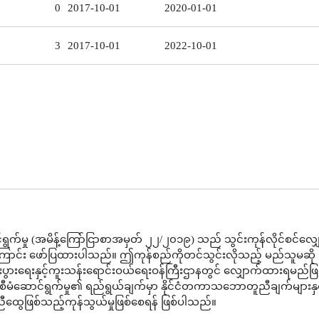
0
2017-10-01
2020-01-01
3
2017-10-01
2022-10-01
ွက်မှု (အမိန့်ကြော်ငြာစာအမှတ် ၂၂/၂၀၁၉) သည် သွင်းကုန်လိုင်စင်လျ
ကြောင်း ဖော်ပြထားပါသည်။ ဤကုန်စည်ကိုတင်သွင်းလိုသည့် မည်သူမဆို သ
 စီးပွားရေးနှင့်ကူးသန်းရောင်းဝယ်ရေးဝန်ကြီးဌာနတွင် လျှောက်ထားရမည်ဖြ
မံဆောင်ရွက်မှု၏ ရည်ရွယ်ချက်မှာ နိုင်ငံတကာသဘောတူညီချက်များနှင
ထွေဖြစ်သည့်ကုန်သွယ်မှုဖြစ်စေရန် ဖြစ်ပါသည်။