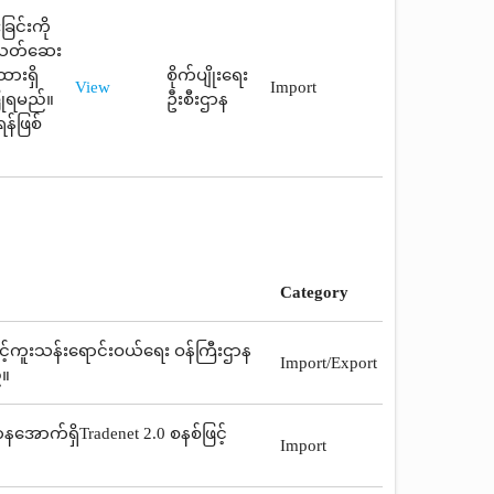
ြင်းကို
ုးသတ်ဆေး
ထားရှိ
စိုက်ပျိုးရေး
View
Import
ပြုရမည်။
ဦးစီးဌာန
န်ဖြစ်
Category
ေးနှင့်ကူးသန်းရောင်းဝယ်ရေး ဝန်ကြီးဌာန
Import/Export
်။
နအောက်ရှိTradenet 2.0 စနစ်ဖြင့်
Import