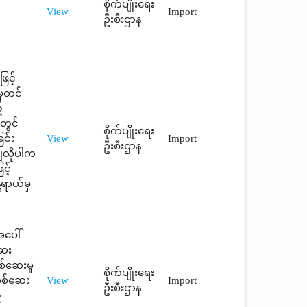
စိုက်ပျိုးရေး
View
Import
ဦးစီးဌာန
ြင့်
မှတင်
့
တွင်
စိုက်ပျိုးရေး
ြင်း
View
Import
ဦးစီးဌာန
ချလိုပါက
င့်
တရာယ်မှ
အပေါ်
ဆေး
စ်ဆေးမှု
စိုက်ပျိုးရေး
စစ်ဆေး
View
Import
ဦးစီးဌာန
့