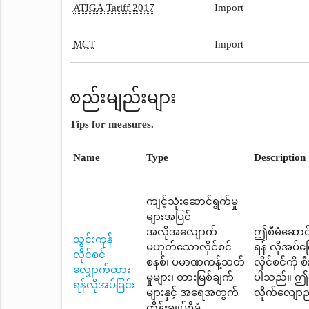
ATIGA Tariff 2017
Import
MCT
Import
စည်းမျည်းများ
Tips for measures.
Name
Type
Description
ကျင့်သုံးဆောင်ရွက်မှု
များအပြင်
အလိုအလျောက်
ဤစီမံဆောင်ရ
သွင်းကုန်
မဟုတ်သောလိုင်စင်
ရန် လိုအပ်
လိုင်စင်
စနစ်၊ ပမာဏကန့်သတ်
လိုင်စင်ကို
လျှောက်ထား
မှုများ၊ တားမြစ်ချက်
ပါသည်။ ဤစီ
ရန်လိုအပ်ခြင်း
များနှင့် အရေအတွက်
လိုက်လျောညီ
ထိန်းချုပ်စီမံ