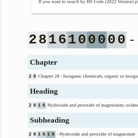
If you want to search by HS Code (2022 Version) pl
-
2
8
1
6
1
0
0
0
0
0
Chapter
Chapter 28 : Inorganic chemicals; organic or inorgan
2
8
Heading
Hydroxide and peroxide of magnesium; oxides, 
2
8
1
6
Subheading
- Hydroxide and peroxide of magnesium
2
8
1
6
1
0