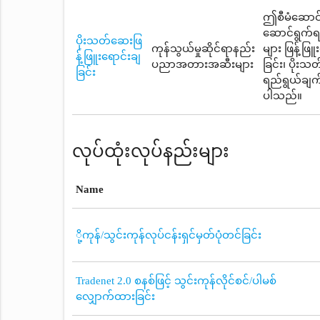
ဤစီမံဆောင်ရ
ဆောင်ရွက်ရ
ပိုးသတ်ဆေးဖြ
ကုန်သွယ်မှုဆိုင်ရာနည်း
များ ဖြန့်ဖြ
န့်ဖြူးရောင်းချ
ပညာအတားအဆီးများ
ခြင်း၊ ပိုး
ခြင်း
ရည်ရွယ်ချက်
ပါသည်။
လုပ်ထုံးလုပ်နည်းများ
Name
ို့ကုန်/သွင်းကုန်လုပ်ငန်းရှင်မှတ်ပုံတင်ခြင်း
Tradenet 2.0 စနစ်ဖြင့် သွင်းကုန်လိုင်စင်/ပါမစ်
လျှောက်ထားခြင်း