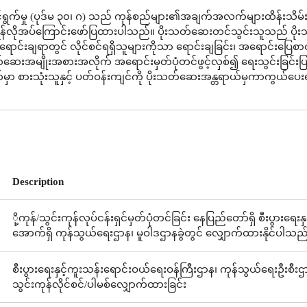
ွက်မှု (ပုဒ်မ ၃၀၊ ဂ) သည် ကုန်စည်များ၏အချက်အလက်များထိန်းသိမ်းခ
န်လိုအပ်ကြောင်းဖော်ပြထားပါသည်။ ပိုးသတ်ဆေးတင်သွင်းသူသည် ပိ
ူးရောင်းချရာတွင် လိုင်စင်ရရှိသူများကိုသာ ရောင်းချခြင်း၊ အရောင်းပြေစာ
သတ်ဆေးအမျိုးအစားအလိုက် အရောင်းမှတ်ပုံတင်ဖွင့်လှစ်၍ ရေးသွင်းခြင်း
မှာ စားသုံးသူနှင့် ပတ်ဝန်းကျင်ကို ပိုးသတ်ဆေးအန္တရာယ်မှကာကွယ်ပေးရ
Description
ို့ကုန်/သွင်းကုန်လုပ်ငန်းရှင်မှတ်ပုံတင်ခြင်း နေပြည်တော်ရှိ စီးပွားရ
အောက်ရှိ ကုန်သွယ်ရေးဌာန၊ မူဝါဒဌာနခွဲတွင် လျှောက်ထားနိုင်ပါသည
စီးပွားရေးနှင့်ကူးသန်းရောင်းဝယ်ရေးဝန်ကြီးဌာန၊ ကုန်သွယ်ရေးဦးစီးဌာ
သွင်းကုန်လိုင်စင်/ပါမစ်လျှောက်ထားခြင်း