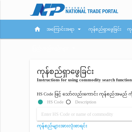
home
arrow_drop_down
အကြောင်းအရာ
ကုန်စည်ရှာဖွေခြင်း
ကု
arrow_drop_down
ပြည်ပစည်းမျဉ်းများ
ကုန်စည်ရှာဖွေခြင်း
Instructions for using commodity search function
HS Code ဖြင့် သော်လည်းကောင်း ကုန်စည်အမည် ကိုရိ
HS Code
Description
ကုန်စည်များအားလုံးစာရင်း