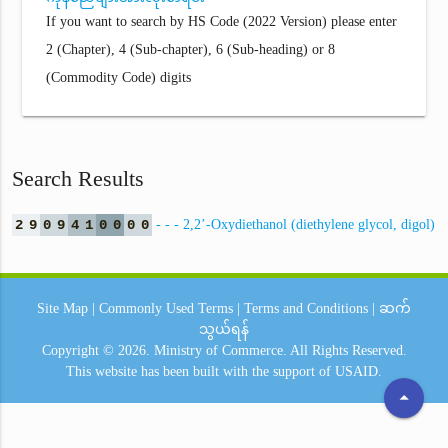
If you want to search by HS Code (2022 Version) please enter
2 (Chapter), 4 (Sub-chapter), 6 (Sub-heading) or 8
(Commodity Code) digits
Search Results
2
9
0
9
4
1
0
0
0
0
- - - 2,2’-Oxydiethanol (diethylene glycol, digol)
Site Map
|
Commonly Used Terms
|
Terms and Conditions
|
ဆက်
သွယ်ရန်
Copyright © 2026.
Ministry of Commerce.
All Rights Reserved.
This website has been built with the support of
USAID.
arrow_drop_up