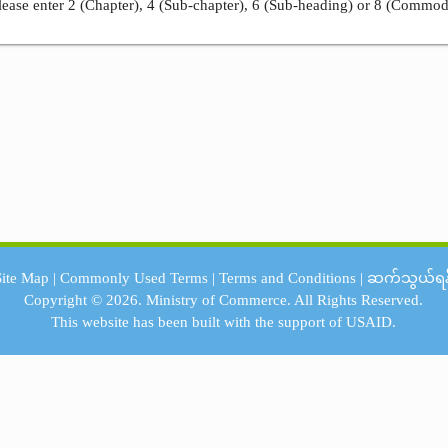
ease enter 2 (Chapter), 4 (Sub-chapter), 6 (Sub-heading) or 8 (Commod
Site Map
|
Commonly Used Terms
|
Terms and Conditions
|
ဆက်သွယ်ရန
Copyright © 2026.
Ministry of Commerce.
All Rights Reserved.
This website has been built with the support of
USAID.