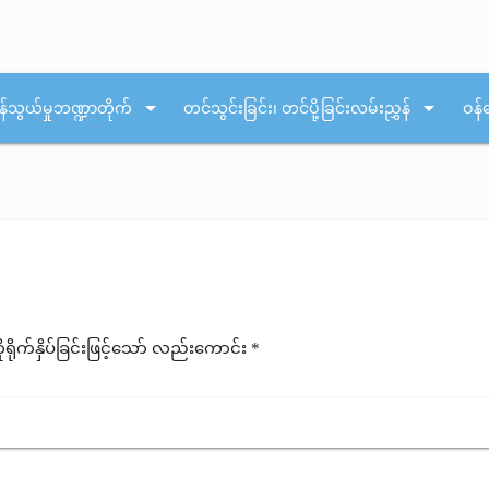
arrow_drop_down
arrow_drop_down
န်သွယ်မှုဘဏ္ဍာတိုက်
တင်သွင်းခြင်း၊ တင်ပို့ခြင်းလမ်းညွှန်
ဝန်
ုက်နှိပ်ခြင်းဖြင့်သော် လည်းကောင်း *