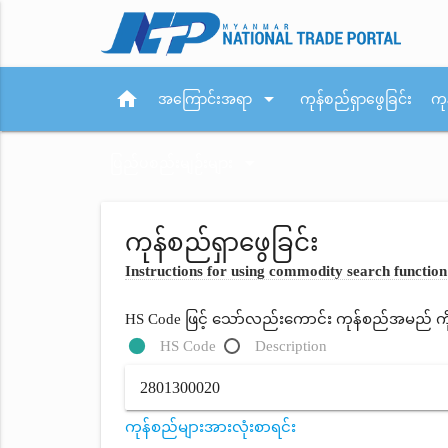
home
arrow_drop_down
အကြောင်းအရာ
ကုန်စည်ရှာဖွေခြင်း
ကု
arrow_drop_down
ပြည်ပစည်းမျဉ်းများ
ကုန်စည်ရှာဖွေခြင်း
Instructions for using commodity search function
HS Code ဖြင့် သော်လည်းကောင်း ကုန်စည်အမည် ကိုရိ
HS Code
Description
ကုန်စည်များအားလုံးစာရင်း