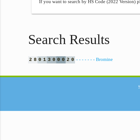
If you want to search by HS Code (2022 Version) pl
Search Results
- - - - - - - Bromine
2
8
0
1
3
0
0
0
2
0