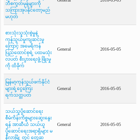
General
2016-05-05
ဘီစကွတ်မုန့်များကို
သကြားအုပ်နိုင်တော့မည်
မဟုတ်
စားသုံးသူသုံးစွဲမှုနဲ့
ကုန်သွယ်မှုကျဆင်းမှု
ကြောင့် အမေရိကန်
General
2016-05-05
ပြည်ထောင်စုရဲ့ ပထမသုံး
လပတ် စီးပွားရေးဖွံ့ ဖြိုးမှု
ကို ထိခိုက်
မြန်မာ့ကုန်သွယ်ဖက်နိုင်ငံ
များရဲ့ငွေကြေး
General
2016-05-05
ရက်သတ္တပတ်
သယ်သူပို့ဆောင်ရေး
စီမံကိန်းကိစ္စများဆွေးနွေး
ရန် အာဆီယံ သယ်ယူ
General
2016-05-05
ပို့ဆောင်ရေးအရာရှိများ မ
နီလာမြို့ တွင် တွေ့ဆ