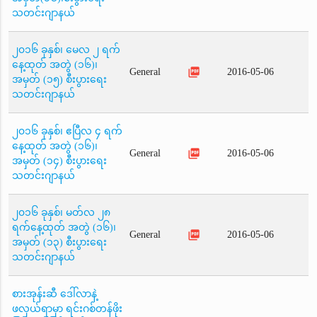
သတင်းဂျာနယ်
၂၀၁၆ ခုနှစ်၊ မေလ ၂ ရက်
နေ့ထုတ် အတွဲ (၁၆)၊
picture_as_pdf
General
2016-05-06
အမှတ် (၁၅) စီးပွားရေး
သတင်းဂျာနယ်
၂၀၁၆ ခုနှစ်၊ ဧပြီလ ၄ ရက်
နေ့ထုတ် အတွဲ (၁၆)၊
picture_as_pdf
General
2016-05-06
အမှတ် (၁၄) စီးပွားရေး
သတင်းဂျာနယ်
၂၀၁၆ ခုနှစ်၊ မတ်လ ၂၈
ရက်နေ့ထုတ် အတွဲ (၁၆)၊
picture_as_pdf
General
2016-05-06
အမှတ် (၁၃) စီးပွားရေး
သတင်းဂျာနယ်
စားအုန်းဆီ ဒေါ်လာနဲ့
ဖလှယ်ရာမှာ ရင်းဂစ်တန်ဖိုး