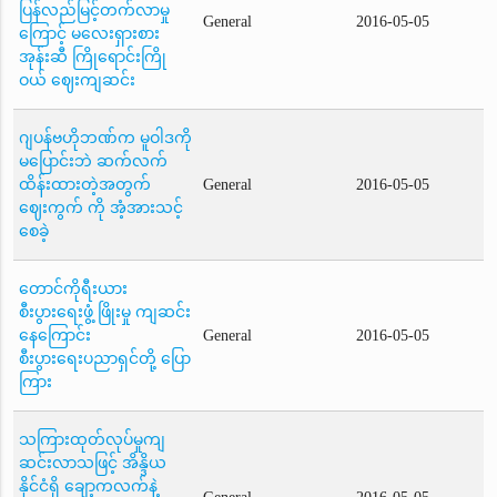
ပြန်လည်မြင့်တက်လာမှု
General
2016-05-05
ကြောင့် မလေးရှားစား
အုန်းဆီ ကြိုရောင်းကြို
ဝယ် ဈေးကျဆင်း
ဂျပန်ဗဟိုဘဏ်က မူဝါဒကို
မပြောင်းဘဲ ဆက်လက်
ထိန်းထားတဲ့အတွက်
General
2016-05-05
ဈေးကွက် ကို အံ့အားသင့်
စေခဲ့
တောင်ကိုရီးယား
စီးပွားရေးဖွံ့ ဖြိုးမှု ကျဆင်း
နေကြောင်း
General
2016-05-05
စီးပွားရေးပညာရှင်တို့ ပြော
ကြား
သကြားထုတ်လုပ်မှုကျ
ဆင်းလာသဖြင့် အိန္ဒိယ
နိုင်ငံရှိ ချော့ကလက်နဲ့