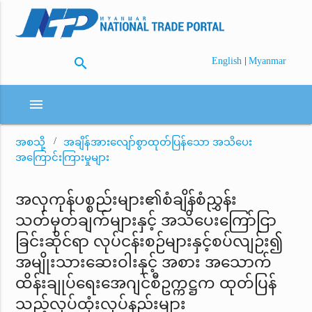
search
|
English
Myanmar
menu
အစသို့
အချိန်အားလျော်စွာထုတ်ပြန်သော အသိပေး
အကြောင်းကြားမှုများ
အလှကုန်ပစ္စည်းများ၏စံချိန်စံညွှန်း
သတ်မှတ်ချက်များနှင့် အသိပေးကြော်ငြာ
ခြင်းဆိုင်ရာ လုပ်ငန်းစဉ်များနှင့်စပ်လျဉ်း၍
အမျိုးသားဆေးဝါးနှင့် အစား အသောက်
ထိန်းချုပ်ရေးအေဂျင်စီဥက္ကဋ္ဌက ထုတ်ပြန်
သည့်လုပ်ထုံးလုပ်နည်းများ