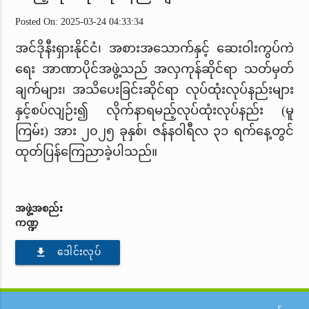
Posted On: 2025-03-24 04:33:34
အင်ဒိုနီးရှားနိုင်ငံ၊ အစားအသောက်နှင့် ဆေးဝါးကွပ်ကဲ
ရေး အာဏာပိုင်အဖွဲ့သည် အလှကုန်ဆိုင်ရာ သတ်မှတ်
ချက်များ၊ အသိပေးခြင်းဆိုင်ရာ လုပ်ထုံးလုပ်နည်းများ
နှင့်စပ်လျဉ်း၍ လိုက်နာရမည့်လုပ်ထုံးလုပ်နည်း (မူ
ကြမ်း) အား ၂၀၂၅ ခုနှစ်၊ ဇန်နဝါရီလ ၃၁ ရက်နေ့တွင်
ထုတ်ပြန်ကြေညာခဲ့ပါသည်။
အဖွဲ့အစည်း
ကဏ္ဍ
file_download
ဒေါင်းလုပ်