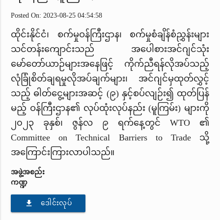
Posted On: 2023-08-25 04:54:58
ထိုင်းနိုင်ငံ၊ စက်မှုဝန်ကြီးဌာန၊ စက်မှုစံချိန်စံညွှန်းများ
သင်တန်းကျောင်းသည် အပေါစားအင်ဂျင်သုံး
မော်တော်ယာဉ်များအနေဖြင့် ကိုက်ညီရန်လိုအပ်သည့်
လုံခြုံစိတ်ချရမှုလိုအပ်ချက်များ၊ အင်ဂျင်မှထုတ်လွှင့်
သည့် ဓါတ်ငွေ့များအဆင့် (၉) နှင့်စပ်လျဉ်း၍ ထုတ်ပြန်
မည့် ဝန်ကြီးဌာန၏ လုပ်ထုံးလုပ်နည်း (မူကြမ်း) များကို
၂၀၂၃ ခုနှစ်၊ ဇွန်လ ၉ ရက်နေ့တွင် WTO ၏
Committee on Technical Barriers to Trade သို့
အကြောင်းကြားလာပါသည်။
အဖွဲ့အစည်း
ကဏ္ဍ
file_download
ဒေါင်းလုပ်