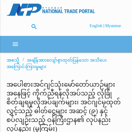
search
|
English
Myanmar
menu
အစသို့
အချိန်အားလျော်စွာထုတ်ပြန်သော အသိပေး
အကြောင်းကြားမှုများ
အပေါစားအင်ဂျင်သုံးမော်တော်ယာဉ်များ
အနေဖြင့် ကိုက်ညီရန်လိုအပ်သည့် လုံခြုံ
စိတ်ချရမှုလိုအပ်ချက်များ၊ အင်ဂျင်မှထုတ်
လွှင့်သည့် ဓါတ်ငွေ့များ အဆင့် (၉) နှင့်
စပ်လျဉ်းသည့် ဝန်ကြီးဌာန၏ လုပ်နည်း
လုပ်နည်း (မူကြမ်း)