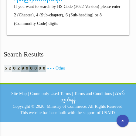
If you want to search by HS Code (2022 Version) please enter
2 (Chapter), 4 (Sub-chapter), 6 (Sub-heading) or 8
(Commodity Code) digits
Search Results
5
2
0
2
9
9
0
0
0
0
- - - Other
Site Map
|
Commonly Used Terms
|
Terms and Conditions
|
ဆက်
သွယ်ရန်
Copyright © 2026.
Ministry of Commerce.
All Rights Reserved.
This website has been built with the support of
USAID.
arrow_drop_up