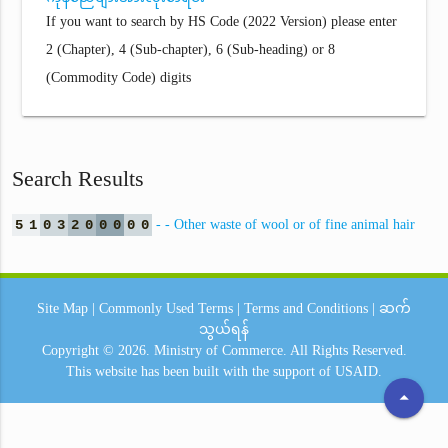
If you want to search by HS Code (2022 Version) please enter
2 (Chapter), 4 (Sub-chapter), 6 (Sub-heading) or 8
(Commodity Code) digits
Search Results
5
1
0
3
2
0
0
0
0
0
- - Other waste of wool or of fine animal hair
Site Map
|
Commonly Used Terms
|
Terms and Conditions
|
ဆက်
သွယ်ရန်
Copyright © 2026.
Ministry of Commerce.
All Rights Reserved.
This website has been built with the support of
USAID.
arrow_drop_up