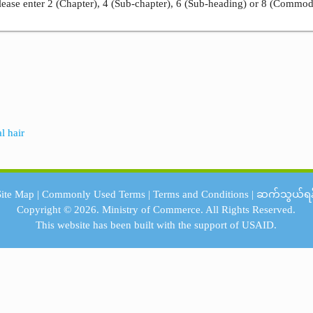
ease enter 2 (Chapter), 4 (Sub-chapter), 6 (Sub-heading) or 8 (Commod
l hair
Site Map
|
Commonly Used Terms
|
Terms and Conditions
|
ဆက်သွယ်ရန
Copyright © 2026.
Ministry of Commerce.
All Rights Reserved.
This website has been built with the support of
USAID.