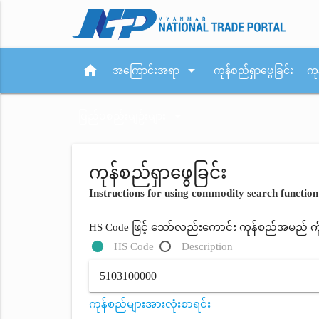
home
arrow_drop_down
အကြောင်းအရာ
ကုန်စည်ရှာဖွေခြင်း
ကု
arrow_drop_down
ပြည်ပစည်းမျဉ်းများ
ကုန်စည်ရှာဖွေခြင်း
Instructions for using commodity search function
HS Code ဖြင့် သော်လည်းကောင်း ကုန်စည်အမည် ကိုရိ
HS Code
Description
ကုန်စည်များအားလုံးစာရင်း