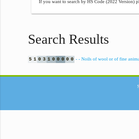
If you want to search by HS Code (2022 Version) pl
Search Results
- - Noils of wool or of fine anima
5
1
0
3
1
0
0
0
0
0