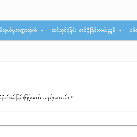
arrow_drop_down
arrow_drop_down
န်သွယ်မှုဘဏ္ဍာတိုက်
တင်သွင်းခြင်း၊ တင်ပို့ခြင်းလမ်းညွှန်
ဝန်
ုက်နှိပ်ခြင်းဖြင့်သော် လည်းကောင်း *