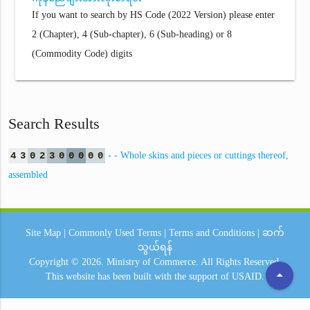
If you want to search by HS Code (2022 Version) please enter
2 (Chapter), 4 (Sub-chapter), 6 (Sub-heading) or 8
(Commodity Code) digits
Search Results
4
3
0
2
3
0
0
0
0
0
- - Whole skins and pieces or cuttings thereof,
assembled
Site Map
|
Commonly Used Terms
|
Terms and Conditions
|
ဆက်
သွယ်ရန်
Copyright © 2026.
Ministry of Commerce.
All Rights Reserved.
arrow_drop_up
This website has been built with the support of
USAID.