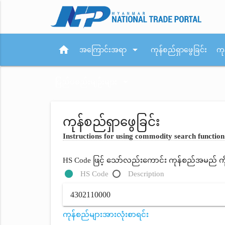
home
arrow_drop_down
အကြောင်းအရာ
ကုန်စည်ရှာဖွေခြင်း
ကု
arrow_drop_down
ပြည်ပစည်းမျဉ်းများ
ကုန်စည်ရှာဖွေခြင်း
Instructions for using commodity search function
HS Code ဖြင့် သော်လည်းကောင်း ကုန်စည်အမည် ကိုရိ
HS Code
Description
ကုန်စည်များအားလုံးစာရင်း