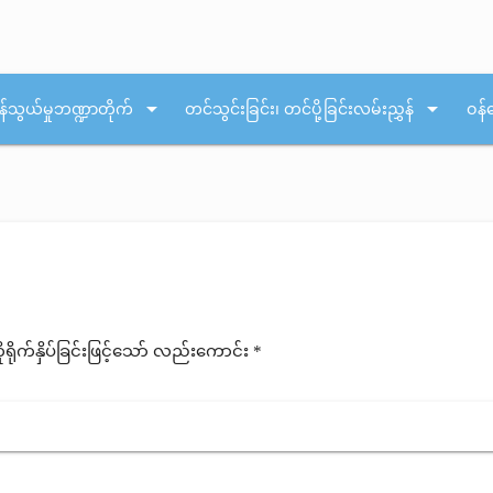
arrow_drop_down
arrow_drop_down
န်သွယ်မှုဘဏ္ဍာတိုက်
တင်သွင်းခြင်း၊ တင်ပို့ခြင်းလမ်းညွှန်
ဝန်
ုက်နှိပ်ခြင်းဖြင့်သော် လည်းကောင်း *