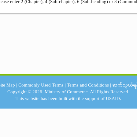
ease enter 2 (Chapter), 4 (Sub-chapter), 6 (Sub-heading) or 8 (Commod
Site Map
|
Commonly Used Terms
|
Terms and Conditions
|
ဆက်သွယ်ရန
Copyright © 2026.
Ministry of Commerce.
All Rights Reserved.
This website has been built with the support of
USAID.