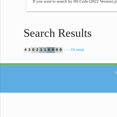
If you want to search by HS Code (2022 Version) pl
Search Results
- - - Of mink
4
3
0
2
1
1
0
0
0
0