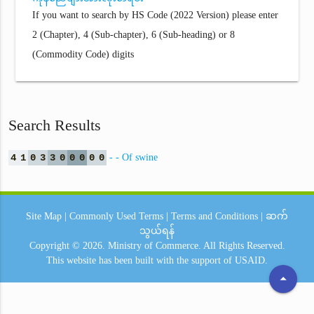
If you want to search by HS Code (2022 Version) please enter
2 (Chapter), 4 (Sub-chapter), 6 (Sub-heading) or 8
(Commodity Code) digits
Search Results
4
1
0
3
3
0
0
0
0
0
- - Of swine
Site Map
|
Commonly Used Terms
|
Terms and Conditions
|
ဆက်
သွယ်ရန်
Copyright © 2026.
Ministry of Commerce.
All Rights Reserved.
This website has been built with the support of
USAID.
arrow_drop_up