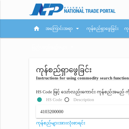
home
arrow_drop_down
အကြောင်းအရာ
ကုန်စည်ရှာဖွေခြင်း
ကု
arrow_drop_down
ပြည်ပစည်းမျဉ်းများ
ကုန်စည်ရှာဖွေခြင်း
Instructions for using commodity search function
HS Code ဖြင့် သော်လည်းကောင်း ကုန်စည်အမည် ကိုရိ
HS Code
Description
ကုန်စည်များအားလုံးစာရင်း