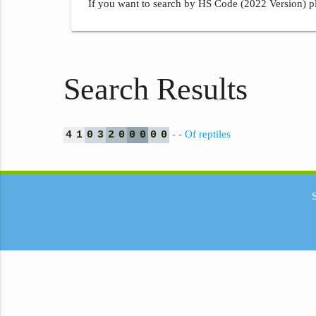
If you want to search by HS Code (2022 Version) pl
Search Results
- - Of reptiles
4
1
0
3
2
0
0
0
0
0