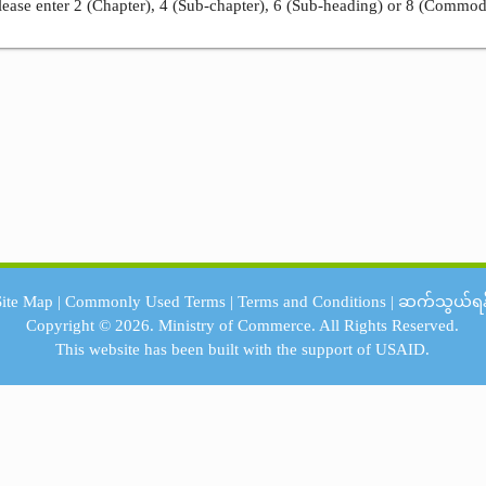
ease enter 2 (Chapter), 4 (Sub-chapter), 6 (Sub-heading) or 8 (Commod
Site Map
|
Commonly Used Terms
|
Terms and Conditions
|
ဆက်သွယ်ရန
Copyright © 2026.
Ministry of Commerce.
All Rights Reserved.
This website has been built with the support of
USAID.