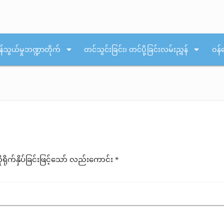
arrow_drop_down
arrow_drop_down
န်သွယ်မှုဘဏ္ဍာတိုက်
တင်သွင်းခြင်း၊ တင်ပို့ခြင်းလမ်းညွှန်
ဝန်
ုက်နှိပ်ခြင်းဖြင့်သော် လည်းကောင်း *