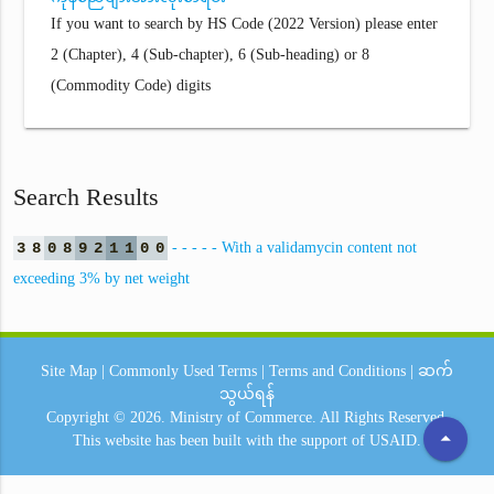
If you want to search by HS Code (2022 Version) please enter
2 (Chapter), 4 (Sub-chapter), 6 (Sub-heading) or 8
(Commodity Code) digits
Search Results
3
8
0
8
9
2
1
1
0
0
- - - - - With a validamycin content not
exceeding 3% by net weight
Site Map
|
Commonly Used Terms
|
Terms and Conditions
|
ဆက်
သွယ်ရန်
Copyright © 2026.
Ministry of Commerce.
All Rights Reserved.
arrow_drop_up
This website has been built with the support of
USAID.