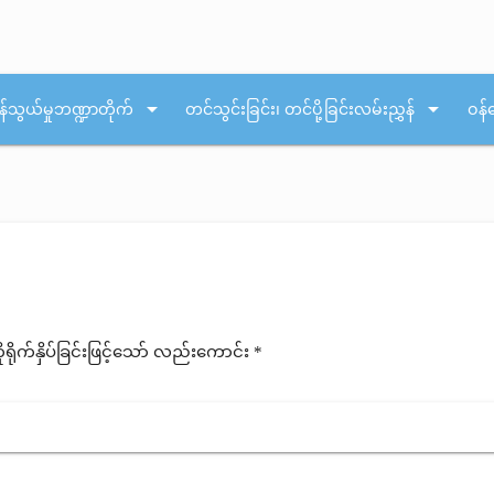
arrow_drop_down
arrow_drop_down
န်သွယ်မှုဘဏ္ဍာတိုက်
တင်သွင်းခြင်း၊ တင်ပို့ခြင်းလမ်းညွှန်
ဝန်
ုက်နှိပ်ခြင်းဖြင့်သော် လည်းကောင်း *