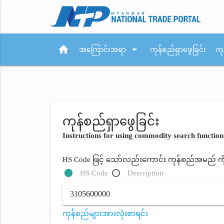
home
arrow_drop_down
အကြောင်းအရာ
ကုန်စည်ရှာဖွေခြင်း
ကု
arrow_drop_down
ပြည်ပစည်းမျဉ်းများ
ကုန်စည်ရှာဖွေခြင်း
Instructions for using commodity search function
HS Code ဖြင့် သော်လည်းကောင်း ကုန်စည်အမည် ကိုရိ
HS Code
Description
ကုန်စည်များအားလုံးစာရင်း