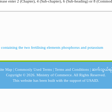
ease enter 2 (Chapter), 4 (Sub-chapter), 6 (Sub-heading) or 8 (Commod
rs containing the two fertilising elements phosphorus and potassium
Site Map
|
Commonly Used Terms
|
Terms and Conditions
|
ဆက်သွယ်ရန
Copyright © 2026.
Ministry of Commerce.
All Rights Reserved.
This website has been built with the support of
USAID.