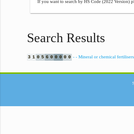
If you want to search by HS Code (2022 Version) pl
Search Results
- - Mineral or chemical fertilise
3
1
0
5
6
0
0
0
0
0