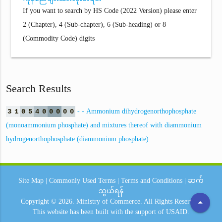
If you want to search by HS Code (2022 Version) please enter
2 (Chapter), 4 (Sub-chapter), 6 (Sub-heading) or 8
(Commodity Code) digits
Search Results
3
1
0
5
4
0
0
0
0
0
- - Ammonium dihydrogenorthophosphate
(monoammonium phosphate) and mixtures thereof with diammonium
hydrogenorthophosphate (diammonium phosphate)
Site Map
|
Commonly Used Terms
|
Terms and Conditions
|
ဆက်
သွယ်ရန်
arrow_drop_up
Copyright © 2026.
Ministry of Commerce.
All Rights Reserved.
This website has been built with the support of
USAID.