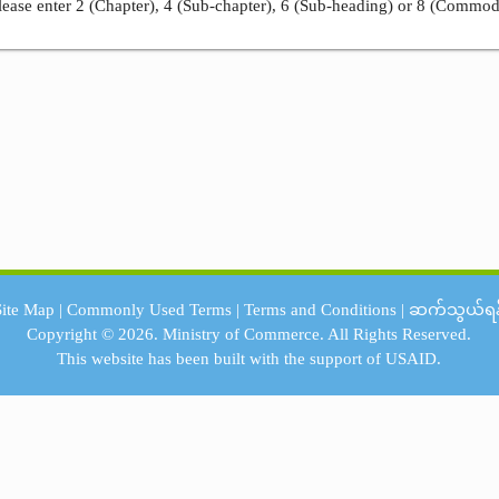
ease enter 2 (Chapter), 4 (Sub-chapter), 6 (Sub-heading) or 8 (Commod
Site Map
|
Commonly Used Terms
|
Terms and Conditions
|
ဆက်သွယ်ရန
Copyright © 2026.
Ministry of Commerce.
All Rights Reserved.
This website has been built with the support of
USAID.