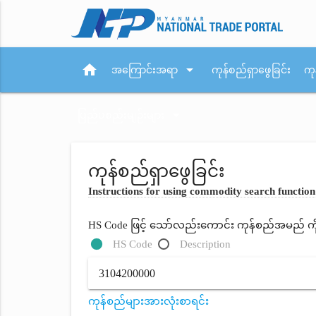
home
arrow_drop_down
အကြောင်းအရာ
ကုန်စည်ရှာဖွေခြင်း
ကု
arrow_drop_down
ပြည်ပစည်းမျဉ်းများ
ကုန်စည်ရှာဖွေခြင်း
Instructions for using commodity search function
HS Code ဖြင့် သော်လည်းကောင်း ကုန်စည်အမည် ကိုရိ
HS Code
Description
ကုန်စည်များအားလုံးစာရင်း