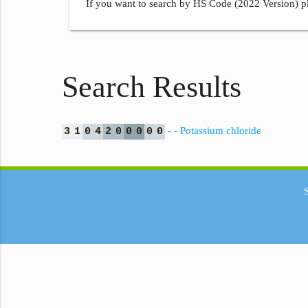
If you want to search by HS Code (2022 Version) pl
Search Results
- - Potassium chloride
3
1
0
4
2
0
0
0
0
0