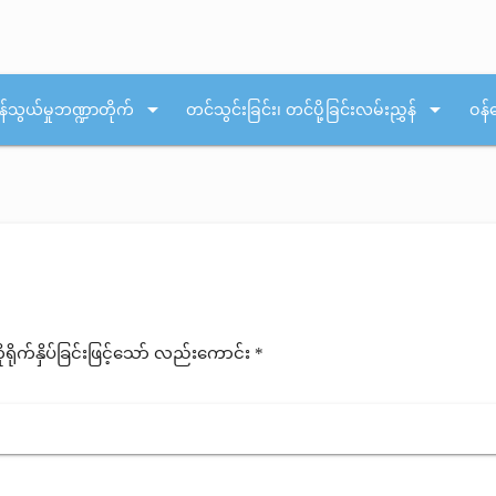
arrow_drop_down
arrow_drop_down
န်သွယ်မှုဘဏ္ဍာတိုက်
တင်သွင်းခြင်း၊ တင်ပို့ခြင်းလမ်းညွှန်
ဝန်
ုက်နှိပ်ခြင်းဖြင့်သော် လည်းကောင်း *