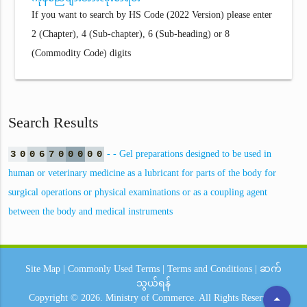
If you want to search by HS Code (2022 Version) please enter
2 (Chapter), 4 (Sub-chapter), 6 (Sub-heading) or 8
(Commodity Code) digits
Search Results
3
0
0
6
7
0
0
0
0
0
- - Gel preparations designed to be used in
human or veterinary medicine as a lubricant for parts of the body for
surgical operations or physical examinations or as a coupling agent
between the body and medical instruments
Site Map
|
Commonly Used Terms
|
Terms and Conditions
|
ဆက်
သွယ်ရန်
arrow_drop_up
Copyright © 2026.
Ministry of Commerce.
All Rights Reserved.