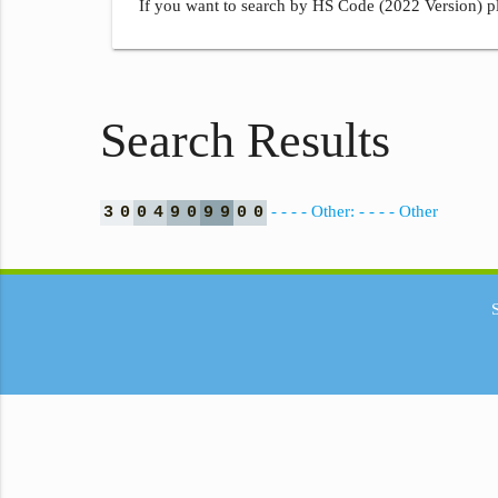
If you want to search by HS Code (2022 Version) pl
Search Results
- - - - Other: - - - - Other
3
0
0
4
9
0
9
9
0
0