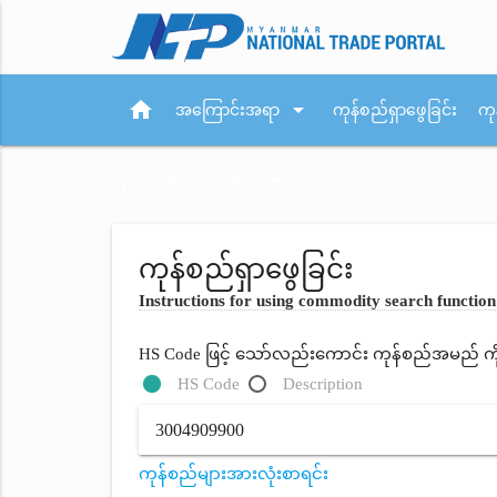
home
arrow_drop_down
အကြောင်းအရာ
ကုန်စည်ရှာဖွေခြင်း
ကု
arrow_drop_down
ပြည်ပစည်းမျဉ်းများ
ကုန်စည်ရှာဖွေခြင်း
Instructions for using commodity search function
HS Code ဖြင့် သော်လည်းကောင်း ကုန်စည်အမည် ကိုရိ
HS Code
Description
ကုန်စည်များအားလုံးစာရင်း