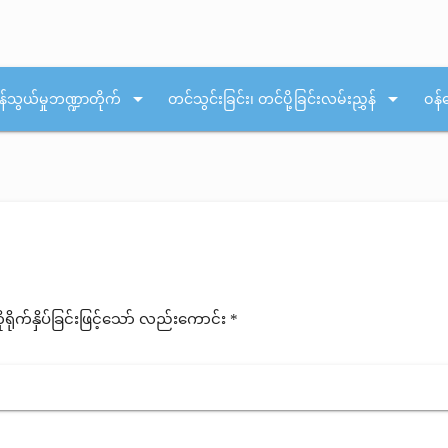
arrow_drop_down
arrow_drop_down
န်သွယ်မှုဘဏ္ဍာတိုက်
တင်သွင်းခြင်း၊ တင်ပို့ခြင်းလမ်းညွှန်
ဝန်
ုက်နှိပ်ခြင်းဖြင့်သော် လည်းကောင်း *