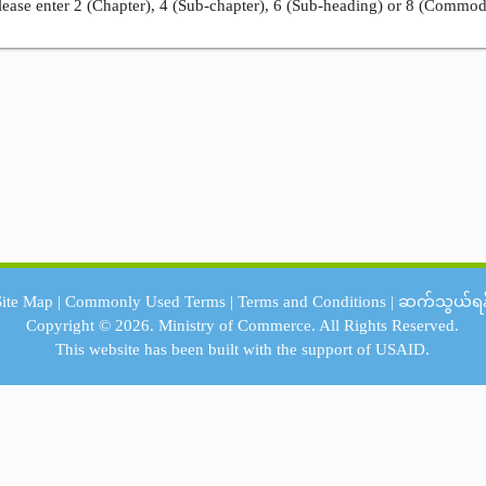
ease enter 2 (Chapter), 4 (Sub-chapter), 6 (Sub-heading) or 8 (Commod
Site Map
|
Commonly Used Terms
|
Terms and Conditions
|
ဆက်သွယ်ရန
Copyright © 2026.
Ministry of Commerce.
All Rights Reserved.
This website has been built with the support of
USAID.