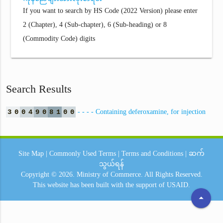
If you want to search by HS Code (2022 Version) please enter
2 (Chapter), 4 (Sub-chapter), 6 (Sub-heading) or 8
(Commodity Code) digits
Search Results
3
0
0
4
9
0
8
1
0
0
- - - - Containing deferoxamine, for injection
Site Map
|
Commonly Used Terms
|
Terms and Conditions
|
ဆက်
သွယ်ရန်
Copyright © 2026.
Ministry of Commerce.
All Rights Reserved.
This website has been built with the support of
USAID.
arrow_drop_up