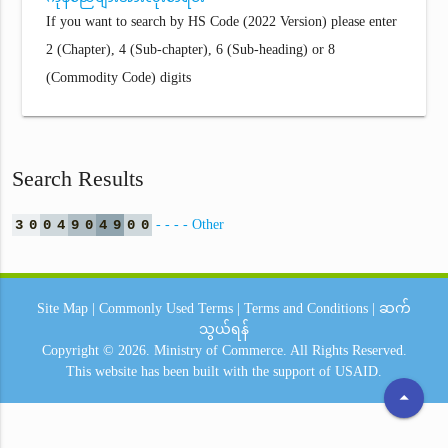
If you want to search by HS Code (2022 Version) please enter
2 (Chapter), 4 (Sub-chapter), 6 (Sub-heading) or 8
(Commodity Code) digits
Search Results
3
0
0
4
9
0
4
9
0
0
- - - - Other
Site Map
|
Commonly Used Terms
|
Terms and Conditions
|
ဆက်
သွယ်ရန်
Copyright © 2026.
Ministry of Commerce.
All Rights Reserved.
This website has been built with the support of
USAID.
arrow_drop_up