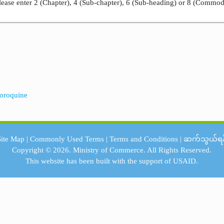
ease enter 2 (Chapter), 4 (Sub-chapter), 6 (Sub-heading) or 8 (Commod
loroquine
Site Map
|
Commonly Used Terms
|
Terms and Conditions
|
ဆက်သွယ်ရန
Copyright © 2026.
Ministry of Commerce.
All Rights Reserved.
This website has been built with the support of
USAID.