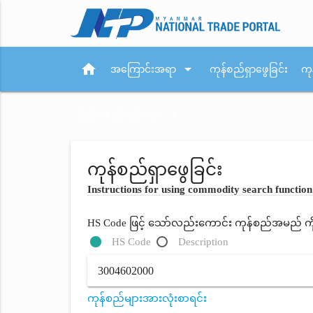
home
arrow_drop_down
အကြောင်းအရာ
ကုန်စည်ရှာဖွေခြင်း
ကု
arrow_drop_down
ပြည်ပစည်းမျဉ်းများ
ကုန်စည်ရှာဖွေခြင်း
Instructions for using commodity search function
HS Code ဖြင့် သော်လည်းကောင်း ကုန်စည်အမည် ကိုရိ
HS Code
Description
ကုန်စည်များအားလုံးစာရင်း