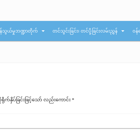
arrow_drop_down
arrow_drop_down
န်သွယ်မှုဘဏ္ဍာတိုက်
တင်သွင်းခြင်း၊ တင်ပို့ခြင်းလမ်းညွှန်
ဝန်
ုက်နှိပ်ခြင်းဖြင့်သော် လည်းကောင်း *