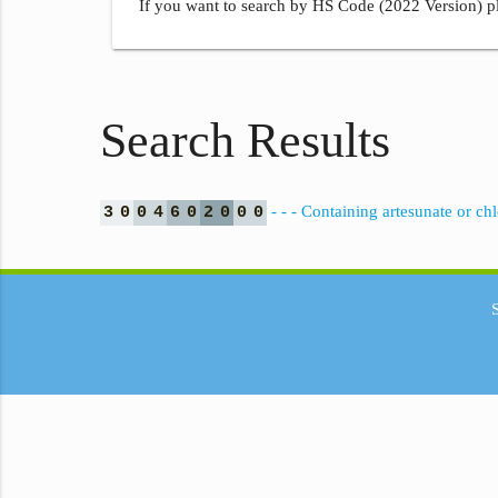
If you want to search by HS Code (2022 Version) pl
Search Results
- - - Containing artesunate or ch
3
0
0
4
6
0
2
0
0
0