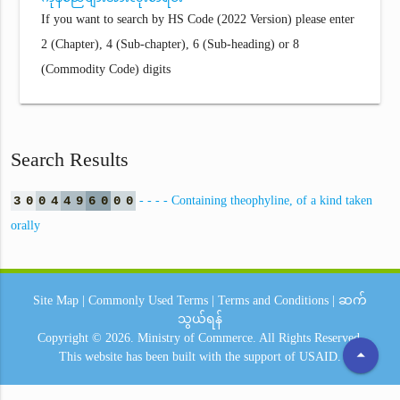
If you want to search by HS Code (2022 Version) please enter
2 (Chapter), 4 (Sub-chapter), 6 (Sub-heading) or 8
(Commodity Code) digits
Search Results
3
0
0
4
4
9
6
0
0
0
- - - - Containing theophyline, of a kind taken
orally
Site Map
|
Commonly Used Terms
|
Terms and Conditions
|
ဆက်
သွယ်ရန်
Copyright © 2026.
Ministry of Commerce.
All Rights Reserved.
arrow_drop_up
This website has been built with the support of
USAID.