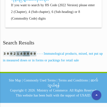
If you want to search by HS Code (2022 Version) please enter
2 (Chapter), 4 (Sub-chapter), 6 (Sub-heading) or 8
(Commodity Code) digits
Search Results
3
0
0
2
1
4
0
0
0
0
- - - Immunological products, mixed, not put up
in measured doses or in forms or packings for retail sale
Site Map
|
Commonly Used Terms
|
Terms and Conditions
|
ဆက်
သွယ်ရန်
Copyright © 2026.
Ministry of Commerce.
All Rights Reserved.
arrow_drop_up
This website has been built with the support of
USAID.