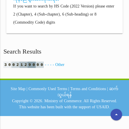
If you want to search by HS Code (2022 Version) please enter
2 (Chapter), 4 (Sub-chapter), 6 (Sub-heading) or 8
(Commodity Code) digits
Search Results
3
0
0
2
1
2
9
0
0
0
- - - - Other
Site Map
|
Commonly Used Terms
|
Terms and Conditions
|
ဆက်
သွယ်ရန်
Copyright © 2026.
Ministry of Commerce.
All Rights Reserved.
This website has been built with the support of
USAID.
arrow_drop_up