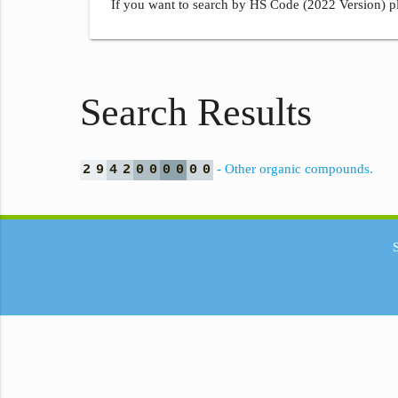
If you want to search by HS Code (2022 Version) pl
Search Results
- Other organic compounds.
2
9
4
2
0
0
0
0
0
0