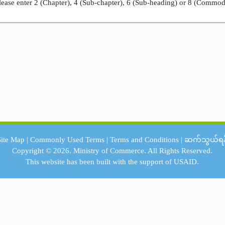
ease enter 2 (Chapter), 4 (Sub-chapter), 6 (Sub-heading) or 8 (Commod
Site Map
|
Commonly Used Terms
|
Terms and Conditions
|
ဆက်သွယ်ရန
Copyright © 2026.
Ministry of Commerce.
All Rights Reserved.
This website has been built with the support of
USAID.