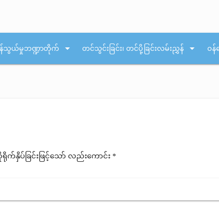
arrow_drop_down
arrow_drop_down
န်သွယ်မှုဘဏ္ဍာတိုက်
တင်သွင်းခြင်း၊ တင်ပို့ခြင်းလမ်းညွှန်
ဝန်
ုက်နှိပ်ခြင်းဖြင့်သော် လည်းကောင်း *