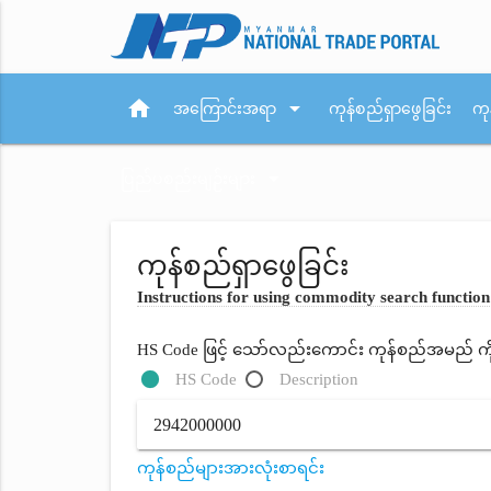
home
arrow_drop_down
အကြောင်းအရာ
ကုန်စည်ရှာဖွေခြင်း
ကု
arrow_drop_down
ပြည်ပစည်းမျဉ်းများ
ကုန်စည်ရှာဖွေခြင်း
Instructions for using commodity search function
HS Code ဖြင့် သော်လည်းကောင်း ကုန်စည်အမည် ကိုရိ
HS Code
Description
ကုန်စည်များအားလုံးစာရင်း