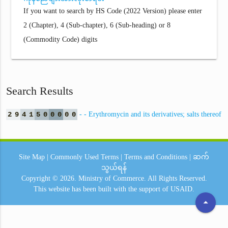
If you want to search by HS Code (2022 Version) please enter
2 (Chapter), 4 (Sub-chapter), 6 (Sub-heading) or 8
(Commodity Code) digits
Search Results
2
9
4
1
5
0
0
0
0
0
- - Erythromycin and its derivatives; salts thereof
Site Map
|
Commonly Used Terms
|
Terms and Conditions
|
ဆက်
သွယ်ရန်
Copyright © 2026.
Ministry of Commerce.
All Rights Reserved.
This website has been built with the support of
USAID.
arrow_drop_up