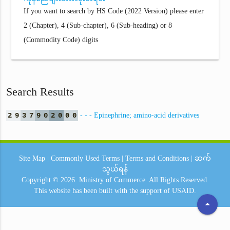
If you want to search by HS Code (2022 Version) please enter
2 (Chapter), 4 (Sub-chapter), 6 (Sub-heading) or 8
(Commodity Code) digits
Search Results
2
9
3
7
9
0
2
0
0
0
- - - Epinephrine; amino-acid derivatives
Site Map
|
Commonly Used Terms
|
Terms and Conditions
|
ဆက်
သွယ်ရန်
Copyright © 2026.
Ministry of Commerce.
All Rights Reserved.
This website has been built with the support of
USAID.
arrow_drop_up