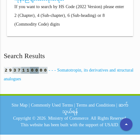
If you want to search by HS Code (2022 Version) please enter
2 (Chapter), 4 (Sub-chapter), 6 (Sub-heading) or 8
(Commodity Code) digits
Search Results
2
9
3
7
1
1
0
0
0
0
- - - Somatotropin, its derivatives and structural
analogues
Site Map
|
Commonly Used Terms
|
Terms and Conditions
|
ဆက်
သွယ်ရန်
Copyright © 2026.
Ministry of Commerce.
All Rights Reserved.
arrow_drop_up
This website has been built with the support of
USAID.