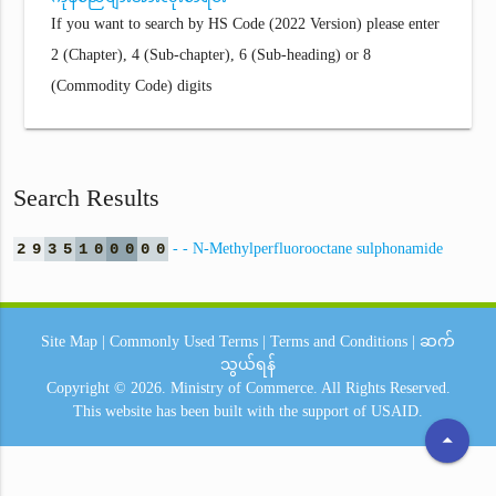
If you want to search by HS Code (2022 Version) please enter
2 (Chapter), 4 (Sub-chapter), 6 (Sub-heading) or 8
(Commodity Code) digits
Search Results
2
9
3
5
1
0
0
0
0
0
- - N-Methylperfluorooctane sulphonamide
Site Map
|
Commonly Used Terms
|
Terms and Conditions
|
ဆက်
သွယ်ရန်
Copyright © 2026.
Ministry of Commerce.
All Rights Reserved.
This website has been built with the support of
USAID.
arrow_drop_up