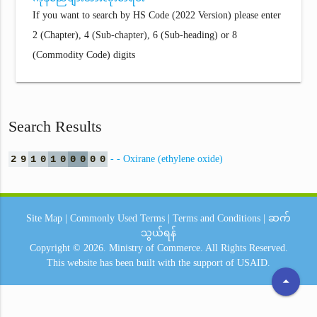
If you want to search by HS Code (2022 Version) please enter
2 (Chapter), 4 (Sub-chapter), 6 (Sub-heading) or 8
(Commodity Code) digits
Search Results
2
9
1
0
1
0
0
0
0
0
- - Oxirane (ethylene oxide)
Site Map
|
Commonly Used Terms
|
Terms and Conditions
|
ဆက်
သွယ်ရန်
Copyright © 2026.
Ministry of Commerce.
All Rights Reserved.
This website has been built with the support of
USAID.
arrow_drop_up