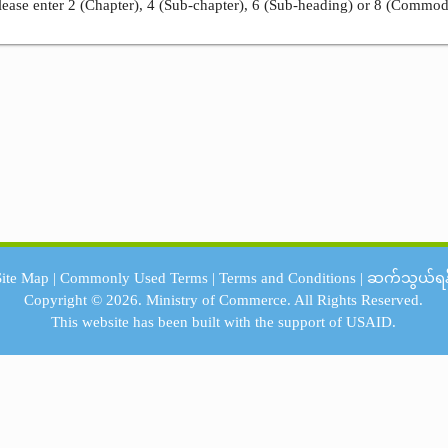
ease enter 2 (Chapter), 4 (Sub-chapter), 6 (Sub-heading) or 8 (Commod
Site Map
|
Commonly Used Terms
|
Terms and Conditions
|
ဆက်သွယ်ရန
Copyright © 2026.
Ministry of Commerce.
All Rights Reserved.
This website has been built with the support of
USAID.