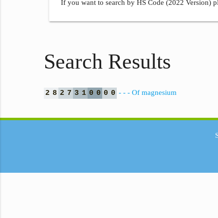
If you want to search by HS Code (2022 Version) pl
Search Results
- - - Of magnesium
2
8
2
7
3
1
0
0
0
0