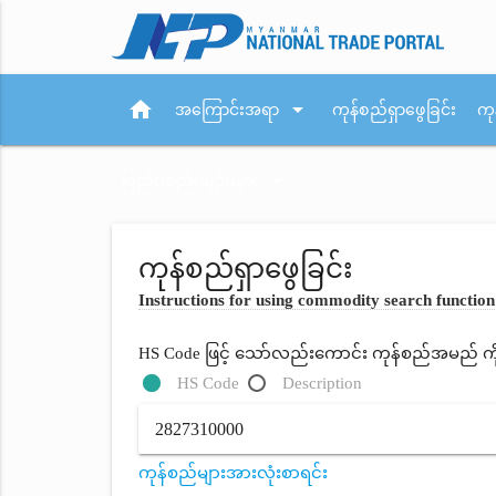
home
arrow_drop_down
အကြောင်းအရာ
ကုန်စည်ရှာဖွေခြင်း
ကု
arrow_drop_down
ပြည်ပစည်းမျဉ်းများ
ကုန်စည်ရှာဖွေခြင်း
Instructions for using commodity search function
HS Code ဖြင့် သော်လည်းကောင်း ကုန်စည်အမည် ကိုရိ
HS Code
Description
ကုန်စည်များအားလုံးစာရင်း