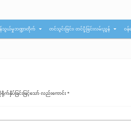
arrow_drop_down
arrow_drop_down
န်သွယ်မှုဘဏ္ဍာတိုက်
တင်သွင်းခြင်း၊ တင်ပို့ခြင်းလမ်းညွှန်
ဝန်
ုက်နှိပ်ခြင်းဖြင့်သော် လည်းကောင်း *