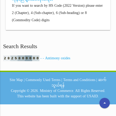
If you want to search by HS Code (2022 Version) please enter
2 (Chapter), 4 (Sub-chapter), 6 (Sub-heading) or 8
(Commodity Code) digits
Search Results
2
8
2
5
8
0
0
0
0
0
- - Antimony oxides
Site Map
|
Commonly Used Terms
|
Terms and Conditions
|
ဆက်
သွယ်ရန်
Copyright © 2026.
Ministry of Commerce.
All Rights Reserved.
This website has been built with the support of
USAID.
arrow_drop_up