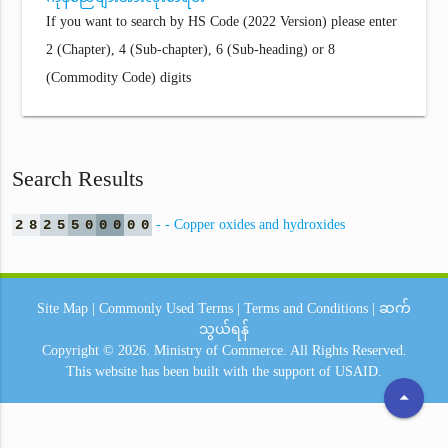
If you want to search by HS Code (2022 Version) please enter
2 (Chapter), 4 (Sub-chapter), 6 (Sub-heading) or 8
(Commodity Code) digits
Search Results
2
8
2
5
5
0
0
0
0
0
- - Copper oxides and hydroxides
Site Map
|
Commonly Used Terms
|
Terms and Conditions
|
ဆက်
သွယ်ရန်
Copyright © 2026.
Ministry of Commerce.
All Rights Reserved.
This website has been built with the support of
USAID.
arrow_drop_up