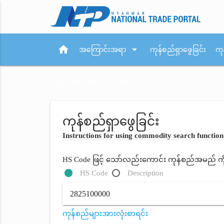
home
arrow_drop_down
အကြောင်းအရာ
ကုန်စည်ရှာဖွေခြင်း
ကု
arrow_drop_down
ပြည်ပစည်းမျဉ်းများ
ကုန်စည်ရှာဖွေခြင်း
Instructions for using commodity search function
HS Code ဖြင့် သော်လည်းကောင်း ကုန်စည်အမည် ကိုရိ
HS Code
Description
ကုန်စည်များအားလုံးစာရင်း