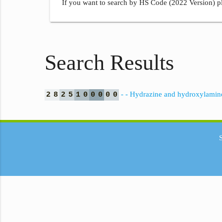
If you want to search by HS Code (2022 Version) pl
Search Results
- - Hydrazine and hydroxylamine 
2
8
2
5
1
0
0
0
0
0