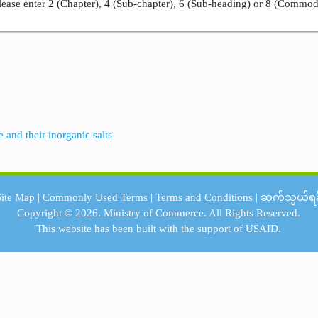
ease enter 2 (Chapter), 4 (Sub-chapter), 6 (Sub-heading) or 8 (Commod
and their inorganic salts
Site Map
|
Commonly Used Terms
|
Terms and Conditions
|
ဆက်သွယ်ရန
Copyright © 2026.
Ministry of Commerce.
All Rights Reserved.
This website has been built with the support of
USAID.