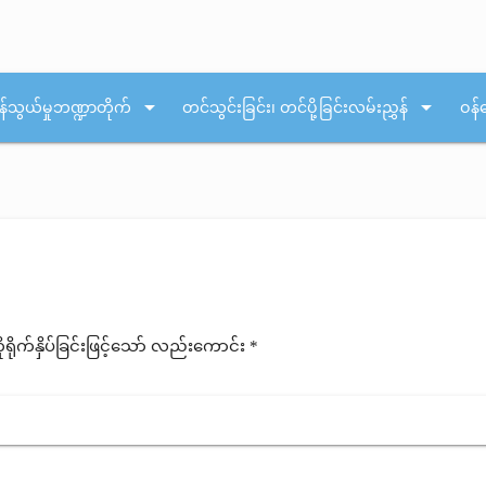
arrow_drop_down
arrow_drop_down
န်သွယ်မှုဘဏ္ဍာတိုက်
တင်သွင်းခြင်း၊ တင်ပို့ခြင်းလမ်းညွှန်
ဝန်
ုက်နှိပ်ခြင်းဖြင့်သော် လည်းကောင်း *