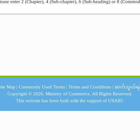
ease enter 2 (Chapter), 4 (Sub-chapter), 6 (Sub-heading) or 8 (Commod
Site Map
|
Commonly Used Terms
|
Terms and Conditions
|
ဆက်သွယ်ရန
Copyright © 2026.
Ministry of Commerce.
All Rights Reserved.
This website has been built with the support of
USAID.