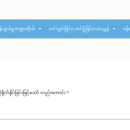
arrow_drop_down
arrow_drop_down
န်သွယ်မှုဘဏ္ဍာတိုက်
တင်သွင်းခြင်း၊ တင်ပို့ခြင်းလမ်းညွှန်
ဝန်
ုက်နှိပ်ခြင်းဖြင့်သော် လည်းကောင်း *