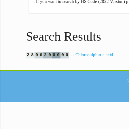
If you want to search by HS Code (2022 Version) pl
Search Results
- - Chlorosulphuric acid
2
8
0
6
2
0
0
0
0
0