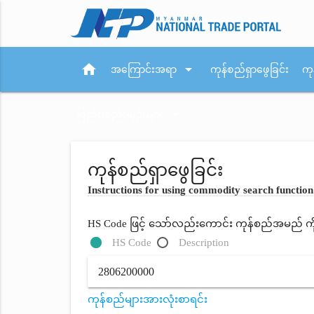
home
arrow_drop_down
အကြောင်းအရာ
ကုန်စည်ရှာဖွေခြင်း
ကု
arrow_drop_down
ပြည်ပစည်းမျဉ်းများ
ကုန်စည်ရှာဖွေခြင်း
Instructions for using commodity search function
HS Code ဖြင့် သော်လည်းကောင်း ကုန်စည်အမည် ကိုရိ
HS Code
Description
ကုန်စည်များအားလုံးစာရင်း