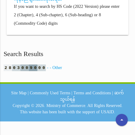
If you want to search by HS Code (2022 Version) please enter
2 (Chapter), 4 (Sub-chapter), 6 (Sub-heading) or 8
(Commodity Code) digits
Search Results
2
8
0
3
0
0
9
0
0
0
- - Other
Site Map
|
Commonly Used Terms
|
Terms and Conditions
|
ဆက်
သွယ်ရန်
Copyright © 2026.
Ministry of Commerce.
All Rights Reserved.
This website has been built with the support of
USAID.
arrow_drop_up