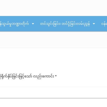
arrow_drop_down
arrow_drop_down
န်သွယ်မှုဘဏ္ဍာတိုက်
တင်သွင်းခြင်း၊ တင်ပို့ခြင်းလမ်းညွှန်
ဝန်
ုက်နှိပ်ခြင်းဖြင့်သော် လည်းကောင်း *