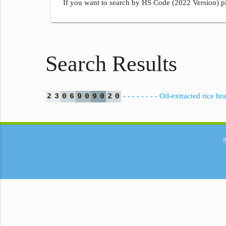
If you want to search by HS Code (2022 Version) pl
Search Results
- - - - - - - - Oil-extracted rice br
2
3
0
6
9
0
9
0
2
0