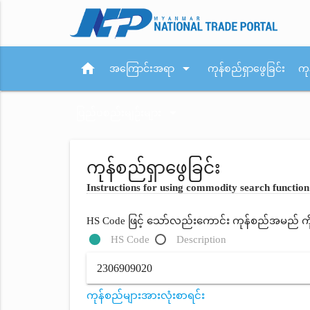
home
arrow_drop_down
အကြောင်းအရာ
ကုန်စည်ရှာဖွေခြင်း
ကု
arrow_drop_down
ပြည်ပစည်းမျဉ်းများ
ကုန်စည်ရှာဖွေခြင်း
Instructions for using commodity search function
HS Code ဖြင့် သော်လည်းကောင်း ကုန်စည်အမည် ကိုရိ
HS Code
Description
ကုန်စည်များအားလုံးစာရင်း