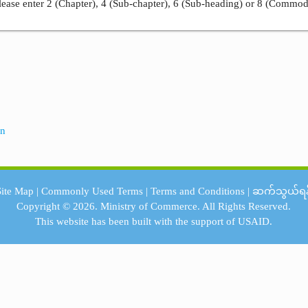
ease enter 2 (Chapter), 4 (Sub-chapter), 6 (Sub-heading) or 8 (Commod
an
Site Map
|
Commonly Used Terms
|
Terms and Conditions
|
ဆက်သွယ်ရန
Copyright © 2026.
Ministry of Commerce.
All Rights Reserved.
This website has been built with the support of
USAID.