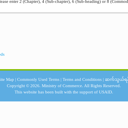
ease enter 2 (Chapter), 4 (Sub-chapter), 6 (Sub-heading) or 8 (Commod
eds
Site Map
|
Commonly Used Terms
|
Terms and Conditions
|
ဆက်သွယ်ရန
Copyright © 2026.
Ministry of Commerce.
All Rights Reserved.
This website has been built with the support of
USAID.