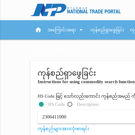
home
arrow_drop_down
အကြောင်းအရာ
ကုန်စည်ရှာဖွေခြင်း
ကု
arrow_drop_down
ပြည်ပစည်းမျဉ်းများ
ကုန်စည်ရှာဖွေခြင်း
Instructions for using commodity search function
HS Code ဖြင့် သော်လည်းကောင်း ကုန်စည်အမည် ကိုရိ
HS Code
Description
ကုန်စည်များအားလုံးစာရင်း