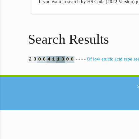
If you want to search by HS Code (2022 Version) pl
Search Results
- - - - Of low erucic acid rape se
2
3
0
6
4
1
1
0
0
0