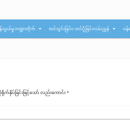
arrow_drop_down
arrow_drop_down
န်သွယ်မှုဘဏ္ဍာတိုက်
တင်သွင်းခြင်း၊ တင်ပို့ခြင်းလမ်းညွှန်
ဝန်
ုက်နှိပ်ခြင်းဖြင့်သော် လည်းကောင်း *