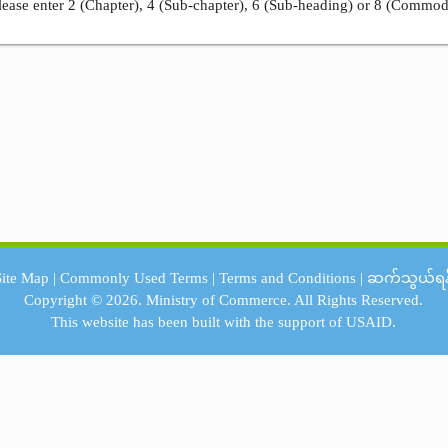
ease enter 2 (Chapter), 4 (Sub-chapter), 6 (Sub-heading) or 8 (Commod
Site Map
|
Commonly Used Terms
|
Terms and Conditions
|
ဆက်သွယ်ရန
Copyright © 2026.
Ministry of Commerce.
All Rights Reserved.
This website has been built with the support of
USAID.