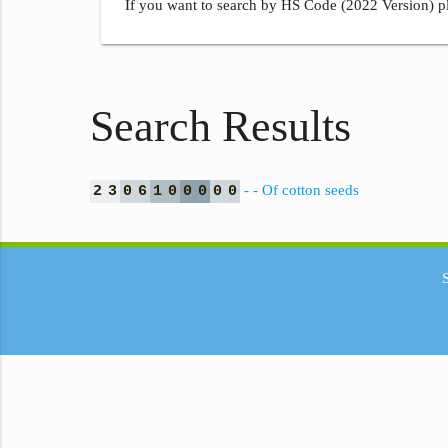
If you want to search by HS Code (2022 Version) pl
Search Results
- - Of cotton seeds
2
3
0
6
1
0
0
0
0
0