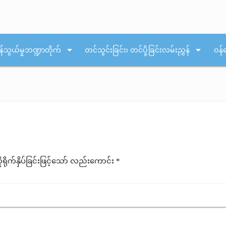
arrow_drop_down
arrow_drop_down
န်သွယ်မှုဘဏ္ဍာတိုက်
တင်သွင်းခြင်း၊ တင်ပို့ခြင်းလမ်းညွှန်
ဝန်
ုက်နှိပ်ခြင်းဖြင့်သော် လည်းကောင်း *