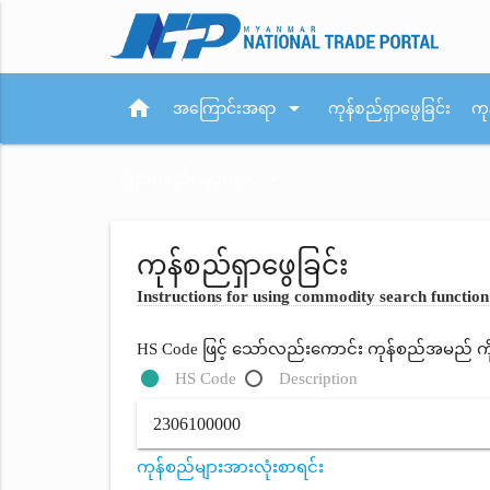
home
arrow_drop_down
အကြောင်းအရာ
ကုန်စည်ရှာဖွေခြင်း
ကု
arrow_drop_down
ပြည်ပစည်းမျဉ်းများ
ကုန်စည်ရှာဖွေခြင်း
Instructions for using commodity search function
HS Code ဖြင့် သော်လည်းကောင်း ကုန်စည်အမည် ကိုရိ
HS Code
Description
ကုန်စည်များအားလုံးစာရင်း