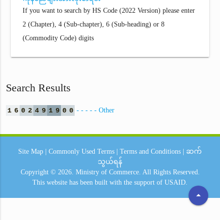
If you want to search by HS Code (2022 Version) please enter
2 (Chapter), 4 (Sub-chapter), 6 (Sub-heading) or 8
(Commodity Code) digits
Search Results
1
6
0
2
4
9
1
9
0
0
- - - - - Other
Site Map
|
Commonly Used Terms
|
Terms and Conditions
|
ဆက်
သွယ်ရန်
Copyright © 2026.
Ministry of Commerce.
All Rights Reserved.
This website has been built with the support of
USAID.
arrow_drop_up