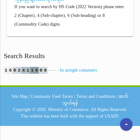
If you want to search by HS Code (2022 Version) please enter
2 (Chapter), 4 (Sub-chapter), 6 (Sub-heading) or 8
(Commodity Code) digits
Search Results
1
6
0
2
4
1
1
0
0
0
- - - - In airtight containers
Site Map
|
Commonly Used Terms
|
Terms and Conditions
|
ဆက်
သွယ်ရန်
Copyright © 2026.
Ministry of Commerce.
All Rights Reserved.
This website has been built with the support of
USAID.
arrow_drop_up