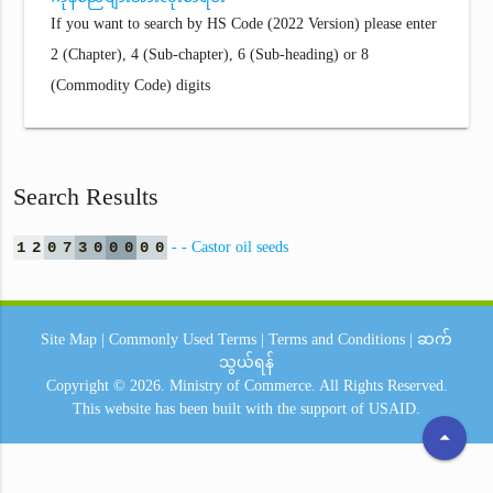
If you want to search by HS Code (2022 Version) please enter
2 (Chapter), 4 (Sub-chapter), 6 (Sub-heading) or 8
(Commodity Code) digits
Search Results
1
2
0
7
3
0
0
0
0
0
- - Castor oil seeds
Site Map
|
Commonly Used Terms
|
Terms and Conditions
|
ဆက်
သွယ်ရန်
Copyright © 2026.
Ministry of Commerce.
All Rights Reserved.
This website has been built with the support of
USAID.
arrow_drop_up