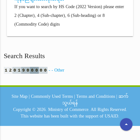
If you want to search by HS Code (2022 Version) please enter
2 (Chapter), 4 (Sub-chapter), 6 (Sub-heading) or 8
(Commodity Code) digits
Search Results
1
2
0
1
9
0
0
0
0
0
- - Other
Site Map
|
Commonly Used Terms
|
Terms and Conditions
|
ဆက်
သွယ်ရန်
Copyright © 2026.
Ministry of Commerce.
All Rights Reserved.
This website has been built with the support of
USAID.
arrow_drop_up