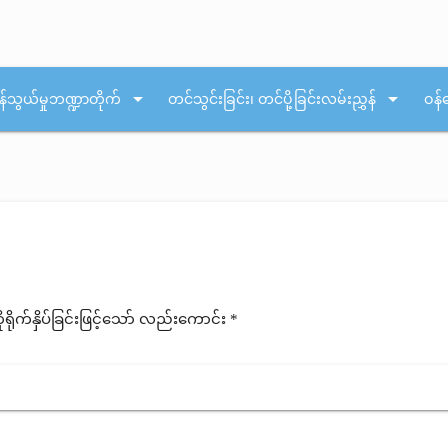
arrow_drop_down
arrow_drop_down
န်သွယ်မှုဘဏ္ဍာတိုက်
တင်သွင်းခြင်း၊ တင်ပို့ခြင်းလမ်းညွှန်
ဝန်
ုက်နှိပ်ခြင်းဖြင့်သော် လည်းကောင်း *