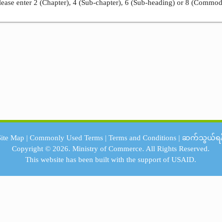
ease enter 2 (Chapter), 4 (Sub-chapter), 6 (Sub-heading) or 8 (Commod
Site Map
|
Commonly Used Terms
|
Terms and Conditions
|
ဆက်သွယ်ရန
Copyright © 2026.
Ministry of Commerce.
All Rights Reserved.
This website has been built with the support of
USAID.