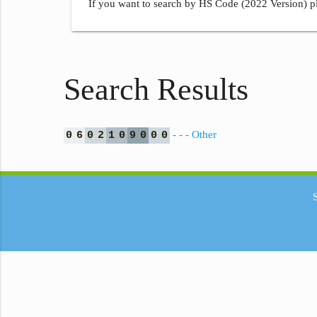
If you want to search by HS Code (2022 Version) pl
Search Results
- - - Other
0
6
0
2
1
0
9
0
0
0