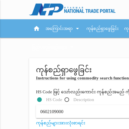
home
arrow_drop_down
အကြောင်းအရာ
ကုန်စည်ရှာဖွေခြင်း
ကု
arrow_drop_down
ပြည်ပစည်းမျဉ်းများ
ကုန်စည်ရှာဖွေခြင်း
Instructions for using commodity search function
HS Code ဖြင့် သော်လည်းကောင်း ကုန်စည်အမည် ကိုရိ
HS Code
Description
ကုန်စည်များအားလုံးစာရင်း