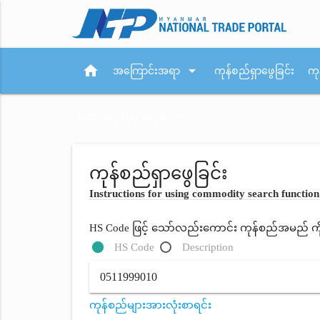
home
arrow_drop_down
အကြောင်းအရာ
ကုန်စည်ရှာဖွေခြင်း
ကု
arrow_drop_down
ပြည်ပစည်းမျဉ်းများ
ကုန်စည်ရှာဖွေခြင်း
Instructions for using commodity search function
HS Code ဖြင့် သော်လည်းကောင်း ကုန်စည်အမည် ကိုရိ
HS Code
Description
ကုန်စည်များအားလုံးစာရင်း