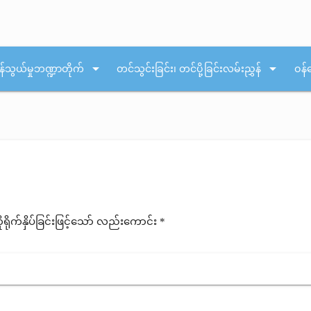
arrow_drop_down
arrow_drop_down
န်သွယ်မှုဘဏ္ဍာတိုက်
တင်သွင်းခြင်း၊ တင်ပို့ခြင်းလမ်းညွှန်
ဝန်
ုက်နှိပ်ခြင်းဖြင့်သော် လည်းကောင်း *