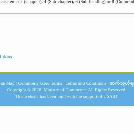
ease enter 2 (Chapter), 4 (Sub-chapter), 6 (Sub-heading) or 8 (Commod
d skins
Site Map
|
Commonly Used Terms
|
Terms and Conditions
|
ဆက်သွယ်ရန
Copyright © 2026.
Ministry of Commerce.
All Rights Reserved.
This website has been built with the support of
USAID.