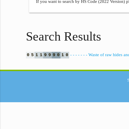
If you want to search by HS Code (2022 Version) pl
Search Results
- - - - - - - Waste of raw hides an
0
5
1
1
9
9
9
0
1
0