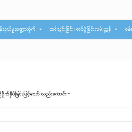
arrow_drop_down
arrow_drop_down
န်သွယ်မှုဘဏ္ဍာတိုက်
တင်သွင်းခြင်း၊ တင်ပို့ခြင်းလမ်းညွှန်
ဝန်
ုက်နှိပ်ခြင်းဖြင့်သော် လည်းကောင်း *