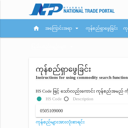
home
arrow_drop_down
အကြောင်းအရာ
ကုန်စည်ရှာဖွေခြင်း
ကု
arrow_drop_down
ပြည်ပစည်းမျဉ်းများ
ကုန်စည်ရှာဖွေခြင်း
Instructions for using commodity search function
HS Code ဖြင့် သော်လည်းကောင်း ကုန်စည်အမည် ကိုရိ
HS Code
Description
ကုန်စည်များအားလုံးစာရင်း