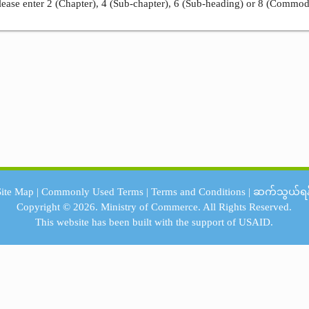
ease enter 2 (Chapter), 4 (Sub-chapter), 6 (Sub-heading) or 8 (Commod
Site Map
|
Commonly Used Terms
|
Terms and Conditions
|
ဆက်သွယ်ရန
Copyright © 2026.
Ministry of Commerce.
All Rights Reserved.
This website has been built with the support of
USAID.