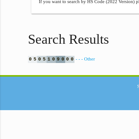
If you want to search by HS Code (2022 Version) pl
Search Results
- - - Other
0
5
0
5
1
0
9
0
0
0